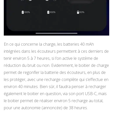
En ce qui concerne la charge, les batteries 40 mAh
intégrées dans les écouteurs permettent à ces derniers de
tenir environ 5 à 7 heures, si l’on active le système de
réduction du bruit ou non. Evidemment, le boitier de charge
permet de regonfler la batterie des écouteurs, en plus de
les protéger, avec une recharge complète qui s’effectue en
environ 40 minutes. Bien sûr, il faudra penser à recharger
également le boitier en question, via son port USB-C, mais
le boitier permet de réaliser environ 5 recharge au total,
pour une autonomie (annoncée) de 38 heures.