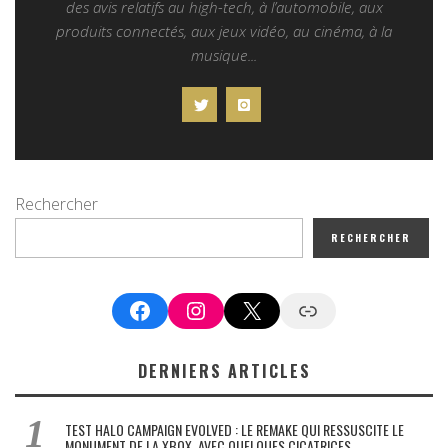
des avis relatifs au high-tech, à l’automobile, aux
produits connectés, aux jeux vidéo, au cinéma, à la
musique...
Rechercher
RECHERCHER
Facebook
Instagram
X
Google News
DERNIERS ARTICLES
TEST HALO CAMPAIGN EVOLVED : LE REMAKE QUI RESSUSCITE LE
MONUMENT DE LA XBOX, AVEC QUELQUES CICATRICES