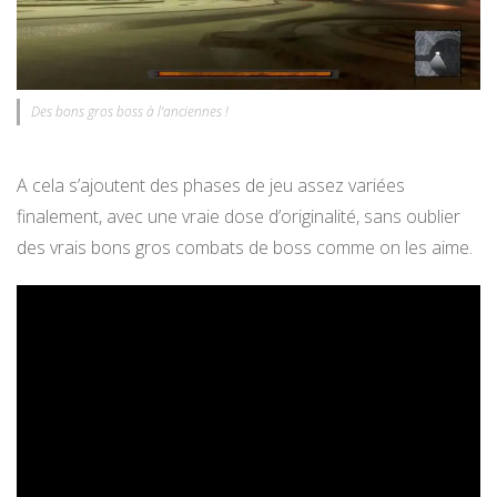
Des bons gros boss à l’anciennes !
A cela s’ajoutent des phases de jeu assez variées
finalement, avec une vraie dose d’originalité, sans oublier
des vrais bons gros combats de boss comme on les aime.