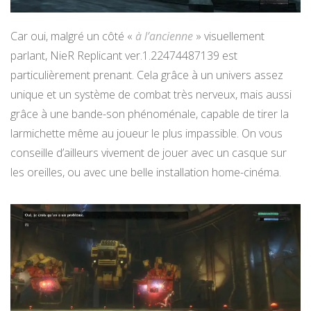
Car oui, malgré un côté «
à l’ancienne
» visuellement
parlant, NieR Replicant ver.1.22474487139 est
particulièrement prenant. Cela grâce à un univers assez
unique et un système de combat très nerveux, mais aussi
grâce à une bande-son phénoménale, capable de tirer la
larmichette même au joueur le plus impassible. On vous
conseille d’ailleurs vivement de jouer avec un casque sur
les oreilles, ou avec une belle installation home-cinéma.