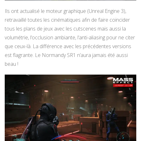
Ils ont actualisé le moteur graphique (Unreal Engine 3),
retravaillé toutes les cinématiques afin de faire coïncider
tous les plans de jeux avec les cutscenes mais aussi la
volumétrie, l’occlusion ambiante, l’anti-aliasing pour ne citer
que ceux-là. La différence avec les précédentes versions
est flagrante. Le Normandy SR1 n’aura jamais été aussi
beau !