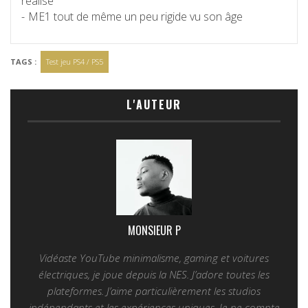
réalisé
ME1 tout de même un peu rigide vu son âge
TAGS :
Test jeu PS4 / PS5
L'AUTEUR
MONSIEUR P
Vidéaste YouTube minimalisme, gaming et voitures
électriques, je joue depuis la NES. J’adore toutes les
plateformes. J’aime particulièrement les studios
indépendants et les expériences uniques. Je ne compte