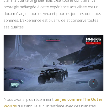
trahir la qualité originale mais c’est tout le contraire. La
nostalgie mélangée à cette expérience actualisée est un
doux mélange pour les yeux et pour les joueurs que nous
sommes. L’expérience est plus fluide et conserve toutes
ses qualités.
Nous avons plus récemment
un jeu comme The Outer
Worlds
qui s’appuie sur un système avec des planètes,