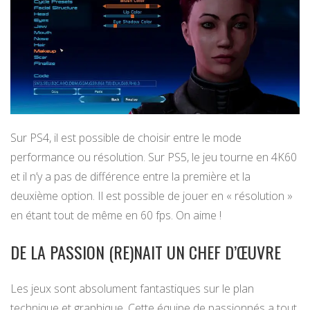
Sur PS4, il est possible de choisir entre le mode
performance ou résolution. Sur PS5, le jeu tourne en 4K60
et il n’y a pas de différence entre la première et la
deuxième option. Il est possible de jouer en « résolution »
en étant tout de même en 60 fps. On aime !
DE LA PASSION (RE)NAIT UN CHEF D’ŒUVRE
Les jeux sont absolument fantastiques sur le plan
technique et graphique. Cette équipe de passionnés a tout