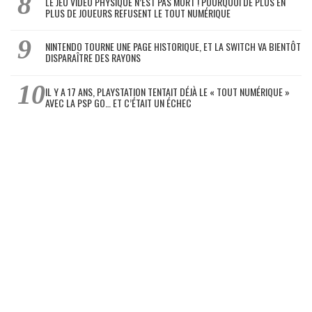
LE JEU VIDÉO PHYSIQUE N’EST PAS MORT ! POURQUOI DE PLUS EN
PLUS DE JOUEURS REFUSENT LE TOUT NUMÉRIQUE
NINTENDO TOURNE UNE PAGE HISTORIQUE, ET LA SWITCH VA BIENTÔT
DISPARAÎTRE DES RAYONS
IL Y A 17 ANS, PLAYSTATION TENTAIT DÉJÀ LE « TOUT NUMÉRIQUE »
AVEC LA PSP GO… ET C’ÉTAIT UN ÉCHEC