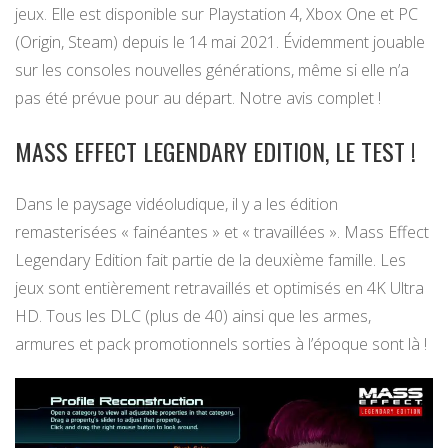
jeux. Elle est disponible sur Playstation 4, Xbox One et PC
(Origin, Steam) depuis le 14 mai 2021. Évidemment jouable
sur les consoles nouvelles générations, même si elle n’a
pas été prévue pour au départ. Notre avis complet !
MASS EFFECT LEGENDARY EDITION, LE TEST !
Dans le paysage vidéoludique, il y a les édition
remasterisées « fainéantes » et « travaillées ». Mass Effect
Legendary Edition fait partie de la deuxième famille. Les
jeux sont entièrement retravaillés et optimisés en 4K Ultra
HD. Tous les DLC (plus de 40) ainsi que les armes,
armures et pack promotionnels sorties à l’époque sont là !