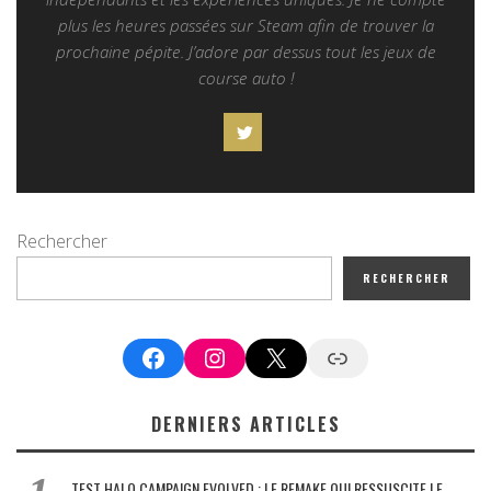
plus les heures passées sur Steam afin de trouver la
prochaine pépite. J’adore par dessus tout les jeux de
course auto !
Rechercher
RECHERCHER
Facebook
Instagram
X
Google News
DERNIERS ARTICLES
TEST HALO CAMPAIGN EVOLVED : LE REMAKE QUI RESSUSCITE LE