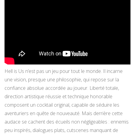
Hell is Us n’est pas un jeu pour tout le monde. Il incarne
une vision, presque une philosophie, qui repose sur la
confiance absolue accordée au joueur. Liberté totale,
direction artistique réussie et technique honorable
composent un cocktail original, capable de séduire les
aventuriers en quête de nouveauté. Mais derrière cette
audace se cachent des écueils non négligeables : ennemis
peu inspirés, dialogues plats, cutscenes manquant de