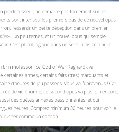
on prédécesseur, ne démarre pas forcément sur les
ents sont intenses, les premiers pas de ce nouvel opus
urront ressentir un petite déception dans un premier
ples
« , un peu ternes, et un nouvel opus qui semble
eur. C’est plutôt logique dans un sens, mais cela peut
n brin mollasson, ce God of War Ragnarök va
 certaines armes, certains faits (très) marquants et
taine d’heures de jeu passées. Vous voilà prévenus ! Car
durée de vie énorme, ce second opus va plus loin encore,
 aussi des quêtes annexes passionnantes, et qui
longues heures. Comptez minimum 30 heures pour voir le
là), ni rusher comme un cochon.