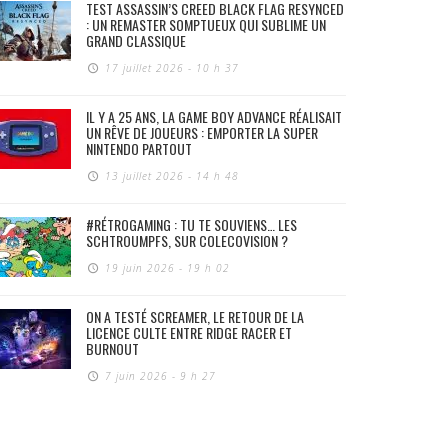
TEST ASSASSIN’S CREED BLACK FLAG RESYNCED
: UN REMASTER SOMPTUEUX QUI SUBLIME UN
GRAND CLASSIQUE
17 juillet 2026 - 10 h 37
IL Y A 25 ANS, LA GAME BOY ADVANCE RÉALISAIT
UN RÊVE DE JOUEURS : EMPORTER LA SUPER
NINTENDO PARTOUT
13 juillet 2026 - 14 h 48
#RÉTROGAMING : TU TE SOUVIENS… LES
SCHTROUMPFS, SUR COLECOVISION ?
19 juin 2026 - 19 h 02
ON A TESTÉ SCREAMER, LE RETOUR DE LA
LICENCE CULTE ENTRE RIDGE RACER ET
BURNOUT
7 juin 2026 - 9 h 27