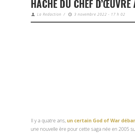
HACHE DU CHEF D’ŒUVRE 
La Redaction
/
3 novembre 2022 - 17 h 02
Il y a quatre ans,
un certain God of War débar
une nouvelle ère pour cette saga née en 2005 su