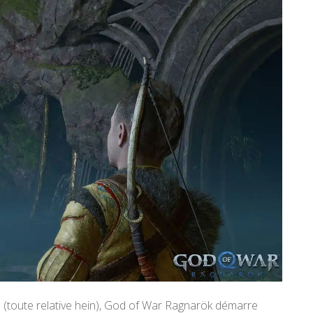
eu (toute relative hein), God of War Ragnarök démarre