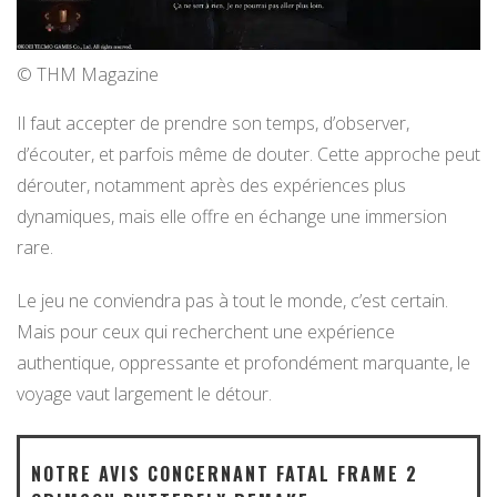
© THM Magazine
Il faut accepter de prendre son temps, d’observer,
d’écouter, et parfois même de douter. Cette approche peut
dérouter, notamment après des expériences plus
dynamiques, mais elle offre en échange une immersion
rare.
Le jeu ne conviendra pas à tout le monde, c’est certain.
Mais pour ceux qui recherchent une expérience
authentique, oppressante et profondément marquante, le
voyage vaut largement le détour.
NOTRE AVIS CONCERNANT FATAL FRAME 2