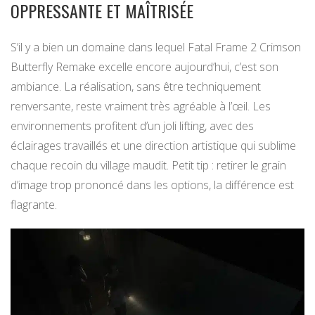
OPPRESSANTE ET MAÎTRISÉE
S’il y a bien un domaine dans lequel Fatal Frame 2 Crimson
Butterfly Remake excelle encore aujourd’hui, c’est son
ambiance. La réalisation, sans être techniquement
renversante, reste vraiment très agréable à l’œil. Les
environnements profitent d’un joli lifting, avec des
éclairages travaillés et une direction artistique qui sublime
chaque recoin du village maudit. Petit tip : retirer le grain
d’image trop prononcé dans les options, la différence est
flagrante.