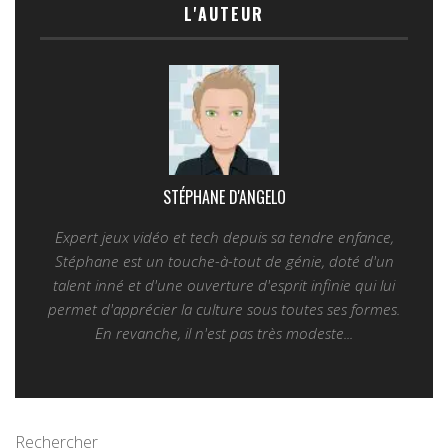
L'AUTEUR
STÉPHANE D'ANGELO
Expert jeux vidéo et tech depuis sa tendre enfance,
Stéphane est un touche-à-tout de génie, doté d'un
talent inné et d'une ouverture d'esprit infinie qui lui
permet d'apprécier la culture sous toutes ses formes.
En revanche, il n'est pas très modeste...
Rechercher