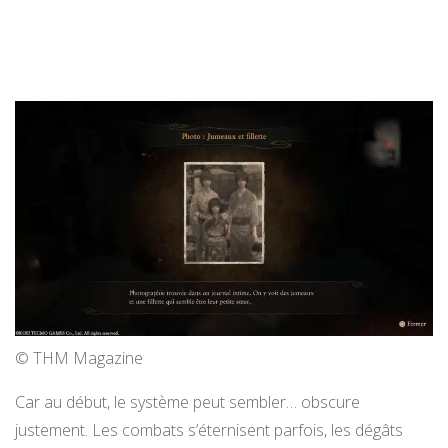
© THM Magazine
Car au début, le système peut sembler… obscure
justement. Les combats s’éternisent parfois, les dégâts