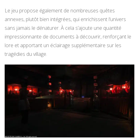
Le jeu propose également de nombreuses quêtes
annexes, plutôt bien intégrées, qui enrichissent l’univers
sans jamais le dénaturer. À cela s’ajoute une quantité
impressionnante de documents à découvrir, renforçant le
lore et apportant un éclairage supplémentaire sur les
tragédies du village.