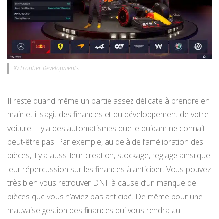
© Frontier Developments
Il reste quand même un partie assez délicate à prendre en
main et il s’agit des finances et du développement de votre
voiture. Il y a des automatismes que le quidam ne connait
peut-être pas. Par exemple, au delà de l’amélioration des
pièces, il y a aussi leur création, stockage, réglage ainsi que
leur répercussion sur les finances à anticiper. Vous pouvez
très bien vous retrouver DNF à cause d’un manque de
pièces que vous n’aviez pas anticipé. De même pour une
mauvaise gestion des finances qui vous rendra au