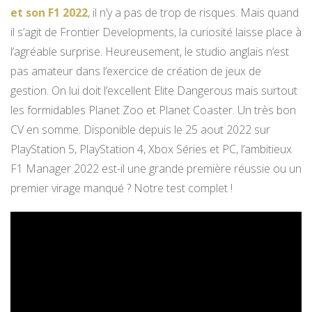
et son F1 2022
, il n’y a pas de trop de risques. Mais quand
il s’agit de Frontier Developments, la curiosité laisse place à
l’agréable surprise. Heureusement, le studio anglais n’est
pas amateur dans l’exercice de création de jeux de
gestion. On lui doit l’excellent Elite Dangerous mais surtout
les formidables Planet Zoo et Planet Coaster. Un très bon
CV en somme. Disponible depuis le 25 aout 2022 sur
PlayStation 5, PlayStation 4, Xbox Séries et PC, l’ambitieux
F1 Manager 2022 est-il une grande première réussie ou un
premier virage manqué ? Notre test complet !