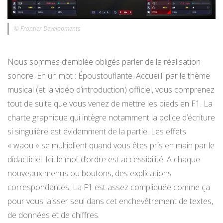
© Frontier Developments
Nous sommes d’emblée obligés parler de la réalisation
sonore. En un mot : Époustouflante. Accueilli par le thème
musical (et la vidéo d’introduction) officiel, vous comprenez
tout de suite que vous venez de mettre les pieds en F1. La
charte graphique qui intègre notamment la police d’écriture
si singulière est évidemment de la partie. Les effets
« waou » se multiplient quand vous êtes pris en main par le
didacticiel. Ici, le mot d’ordre est accessibilité. A chaque
nouveaux menus ou boutons, des explications
correspondantes. La F1 est assez compliquée comme ça
pour vous laisser seul dans cet enchevêtrement de textes,
de données et de chiffres.