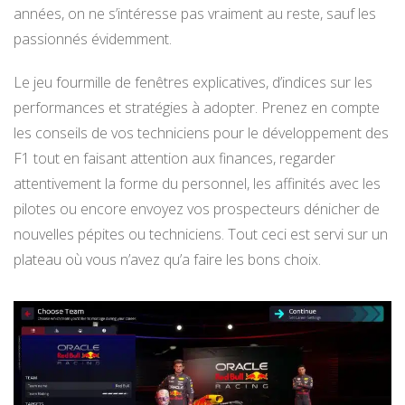
années, on ne s’intéresse pas vraiment au reste, sauf les
passionnés évidemment.
Le jeu fourmille de fenêtres explicatives, d’indices sur les
performances et stratégies à adopter. Prenez en compte
les conseils de vos techniciens pour le développement des
F1 tout en faisant attention aux finances, regarder
attentivement la forme du personnel, les affinités avec les
pilotes ou encore envoyez vos prospecteurs dénicher de
nouvelles pépites ou techniciens. Tout ceci est servi sur un
plateau où vous n’avez qu’a faire les bons choix.