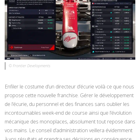
© Frontier Developments
Enfiler le costume d’un directeur d’écurie voilà ce que nous
propose cette nouvelle franchise. Gérer le développement
de l’écurie, du personnel et des finances sans oublier les
incontournables week-end de course ainsi que l’évolution
mécanique des monoplaces, absolument tout repose dans
vos mains. Le conseil d’administration veillera évidemment
à vos résultats et prendra ses décisions en conséquence.