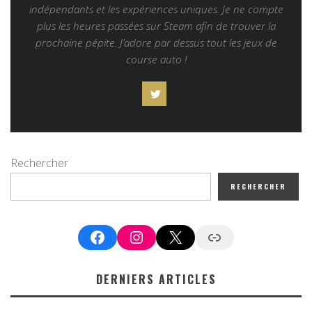
indépendants et les expériences uniques. Je ne compte
plus les heures passées sur Steam afin de trouver la
prochaine pépite. J’adore par dessus tout les jeux de
course auto !
Rechercher
RECHERCHER
Facebook
Instagram
X
Google News
DERNIERS ARTICLES