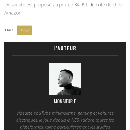
Deskmate est proposé au prix de 34,99€ du côté de chez
Amazon.
TAGS :
lifestyle
L'AUTEUR
MONSIEUR P
Vidéaste YouTube minimalisme, gaming et voitures
électriques, je joue depuis la NES. J’adore toutes les
plateformes. J’aime particulièrement les studios