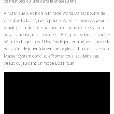
ce n’est pas du luxe dans le château final !
A noter que Alex Kidd in Miracle World DX est bourré de
clins d’oeil à la saga de l’époque. Vous retrouverez, pour le
simple plaisir de collectionner, une tonne d’objets autour
de la franchise, mais pas que…. Bref, prenez bien le soin de
détruire chaque bloc ! Une fois le jeu terminé, vous aurez la
possibilité de jouer à la version originale du titre (la version
Master System donc) et affronter tous les vilains pas
beaux du jeu dans un mode Boss Rush.