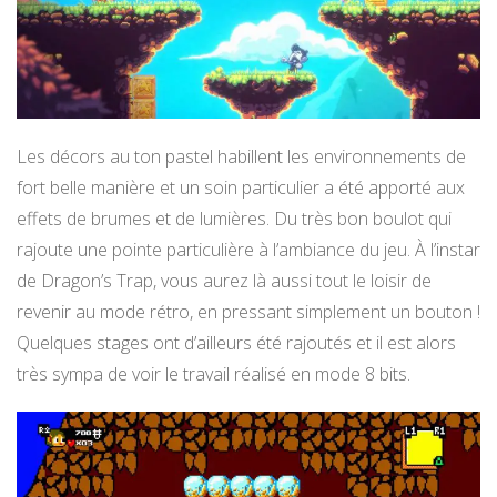
Les décors au ton pastel habillent les environnements de
fort belle manière et un soin particulier a été apporté aux
effets de brumes et de lumières. Du très bon boulot qui
rajoute une pointe particulière à l’ambiance du jeu. À l’instar
de Dragon’s Trap, vous aurez là aussi tout le loisir de
revenir au mode rétro, en pressant simplement un bouton !
Quelques stages ont d’ailleurs été rajoutés et il est alors
très sympa de voir le travail réalisé en mode 8 bits.