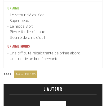
ON AIME
Le retour d’Alex Kidd
Super beau
Le mode 8 bit
Pierre-feuille-ciseaux !
Bourré de clins d'oeil
ON AIME MOINS
Une difficulté récalcitrante de prime abord
Une inertie un brin énervante
TAGS :
Test jeu PS4 / PS5
L'AUTEUR