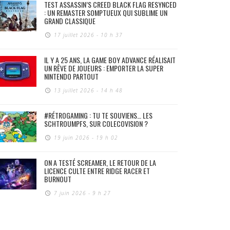
TEST ASSASSIN’S CREED BLACK FLAG RESYNCED
: UN REMASTER SOMPTUEUX QUI SUBLIME UN
GRAND CLASSIQUE
17 juillet 2026 - 10 h 37
IL Y A 25 ANS, LA GAME BOY ADVANCE RÉALISAIT
UN RÊVE DE JOUEURS : EMPORTER LA SUPER
NINTENDO PARTOUT
13 juillet 2026 - 14 h 48
#RÉTROGAMING : TU TE SOUVIENS… LES
SCHTROUMPFS, SUR COLECOVISION ?
19 juin 2026 - 19 h 02
ON A TESTÉ SCREAMER, LE RETOUR DE LA
LICENCE CULTE ENTRE RIDGE RACER ET
BURNOUT
7 juin 2026 - 9 h 27