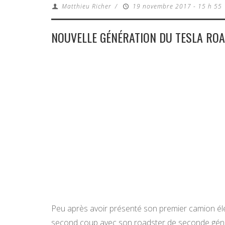
Matthieu Richer
/
19 novembre 2017 - 15 h 55
NOUVELLE GÉNÉRATION DU TESLA RO
Peu après avoir présenté son premier camion él
second coup avec son roadster de seconde géné