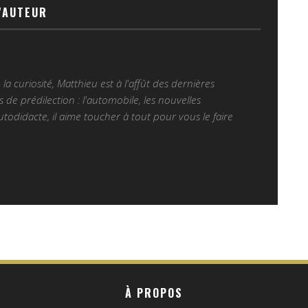
'AUTEUR
a curiosité, Matthieu est à l'affût des dernières
de prédilection : l'automobile, les nouvelles
Autodidacte, il aime toucher à tout pour vous le faire
À PROPOS