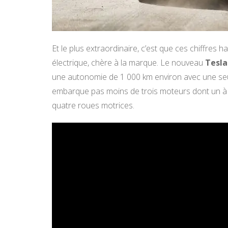
Et le plus extraordinaire, c’est que ces chiffres
électrique, chère à la marque.
Le nouveau
Tesla
une autonomie de 1 000 km environ avec une seu
embarque pas moins de trois moteurs dont un à l’a
quatre roues motrices.