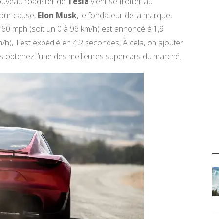
 nouveau roadster de
Tesla
vient se frotter au
our cause,
Elon
Musk
, le fondateur de la marque,
à 60 mph
(soit un 0 à 96 km/h)
est annoncé à 1,9
m/h)
, il est expédié en 4,2 secondes.
À cela, on ajouter
s obtenez l’une des meilleures
supercars
du marché.