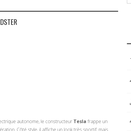
ADSTER
ectrique autonome, le constructeur
Tesla
frappe un
ration.
Côté style, il affiche un look très sportif, mais