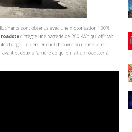
 hallucinants sont obtenus avec une motorisation 100%
 roadster
intègre une batterie de 200 kWh qui offrirait
le charge.
Le dernier chef d’œuvre du constructeur
vant et deux à l’arrière ce qui en fait un roadster à