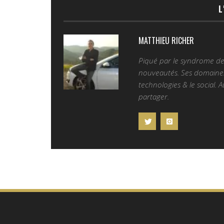
L
MATTHIEU RICHER
Piqué par le syndrome de l
nouveautés. Ses domaines 
technologies & le social. 
partager.