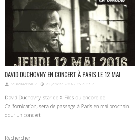
DAVID DUCHOVNY EN CONCERT À PARIS LE 12 MAI
La Redaction
/
22 janvier 2016 - 15 h 17
/
David Duchovny, star de X-Files ou encore de
Californication, sera de passage à Paris en mai prochain…
pour un concert.
Rechercher