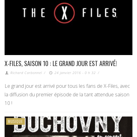
X-FILES, SAISON 10 : LE GRAND JOUR EST ARRIVÉ!
Richard Carbonnel
/
24 janvier 2016 - 0 h 32
/
Le grand jour est arrivé pour tous les fans de X-Files, avec
la diffusion du premier épisode de la tant attendue saison
10 !
MUSIQUE