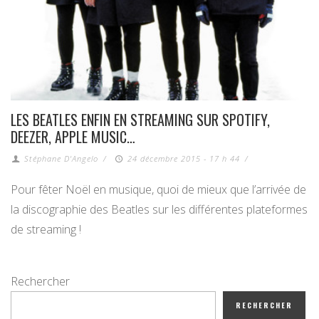
LES BEATLES ENFIN EN STREAMING SUR SPOTIFY,
DEEZER, APPLE MUSIC…
Stéphane D'Angelo
/
24 décembre 2015 - 17 h 44
/
Pour fêter Noël en musique, quoi de mieux que l’arrivée de
la discographie des Beatles sur les différentes plateformes
de streaming !
Rechercher
RECHERCHER