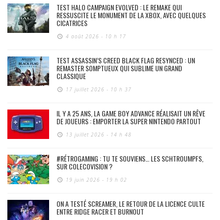
TEST HALO CAMPAIGN EVOLVED : LE REMAKE QUI
RESSUSCITE LE MONUMENT DE LA XBOX, AVEC QUELQUES
CICATRICES
4 août 2026 - 10 h 17
TEST ASSASSIN’S CREED BLACK FLAG RESYNCED : UN
REMASTER SOMPTUEUX QUI SUBLIME UN GRAND
CLASSIQUE
17 juillet 2026 - 10 h 37
IL Y A 25 ANS, LA GAME BOY ADVANCE RÉALISAIT UN RÊVE
DE JOUEURS : EMPORTER LA SUPER NINTENDO PARTOUT
13 juillet 2026 - 14 h 48
#RÉTROGAMING : TU TE SOUVIENS… LES SCHTROUMPFS,
SUR COLECOVISION ?
19 juin 2026 - 19 h 02
ON A TESTÉ SCREAMER, LE RETOUR DE LA LICENCE CULTE
ENTRE RIDGE RACER ET BURNOUT