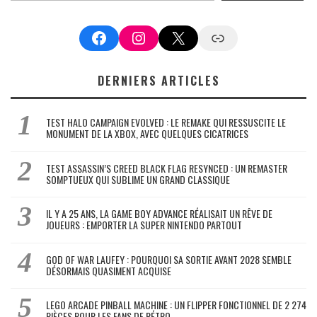
Facebook
Instagram
X
Google News
DERNIERS ARTICLES
TEST HALO CAMPAIGN EVOLVED : LE REMAKE QUI RESSUSCITE LE
MONUMENT DE LA XBOX, AVEC QUELQUES CICATRICES
TEST ASSASSIN’S CREED BLACK FLAG RESYNCED : UN REMASTER
SOMPTUEUX QUI SUBLIME UN GRAND CLASSIQUE
IL Y A 25 ANS, LA GAME BOY ADVANCE RÉALISAIT UN RÊVE DE
JOUEURS : EMPORTER LA SUPER NINTENDO PARTOUT
GOD OF WAR LAUFEY : POURQUOI SA SORTIE AVANT 2028 SEMBLE
DÉSORMAIS QUASIMENT ACQUISE
LEGO ARCADE PINBALL MACHINE : UN FLIPPER FONCTIONNEL DE 2 274
PIÈCES POUR LES FANS DE RÉTRO