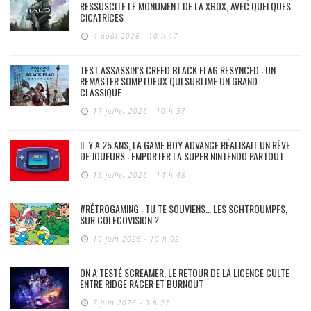
RESSUSCITE LE MONUMENT DE LA XBOX, AVEC QUELQUES
CICATRICES
4 août 2026 - 10 h 17
TEST ASSASSIN’S CREED BLACK FLAG RESYNCED : UN
REMASTER SOMPTUEUX QUI SUBLIME UN GRAND
CLASSIQUE
17 juillet 2026 - 10 h 37
IL Y A 25 ANS, LA GAME BOY ADVANCE RÉALISAIT UN RÊVE
DE JOUEURS : EMPORTER LA SUPER NINTENDO PARTOUT
13 juillet 2026 - 14 h 48
#RÉTROGAMING : TU TE SOUVIENS… LES SCHTROUMPFS,
SUR COLECOVISION ?
19 juin 2026 - 19 h 02
ON A TESTÉ SCREAMER, LE RETOUR DE LA LICENCE CULTE
ENTRE RIDGE RACER ET BURNOUT
7 juin 2026 - 9 h 27