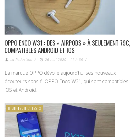
OPPO ENCO W31 : DES « AIRPODS » À SEULEMENT 79€,
COMPATIBLES ANDROID ET IOS
La Redaction
/
26 mai 2020 - 11 h 35
/
La marque OPPO dévoile aujourd’hui ses nouveaux
écouteurs sans-fil OPPO Enco W31, qui sont compatibles
iOS et Android.
HIGH-TECH
/
TESTS