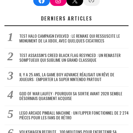
Facebook
Instagram
X
Google News
DERNIERS ARTICLES
TEST HALO CAMPAIGN EVOLVED : LE REMAKE QUI RESSUSCITE LE
MONUMENT DE LA XBOX, AVEC QUELQUES CICATRICES
TEST ASSASSIN’S CREED BLACK FLAG RESYNCED : UN REMASTER
SOMPTUEUX QUI SUBLIME UN GRAND CLASSIQUE
IL Y A 25 ANS, LA GAME BOY ADVANCE RÉALISAIT UN RÊVE DE
JOUEURS : EMPORTER LA SUPER NINTENDO PARTOUT
GOD OF WAR LAUFEY : POURQUOI SA SORTIE AVANT 2028 SEMBLE
DÉSORMAIS QUASIMENT ACQUISE
LEGO ARCADE PINBALL MACHINE : UN FLIPPER FONCTIONNEL DE 2 274
PIÈCES POUR LES FANS DE RÉTRO
VOLKSWAGEN RECRUTE… 100 MOUTONS POUR ENTRETENIR SA