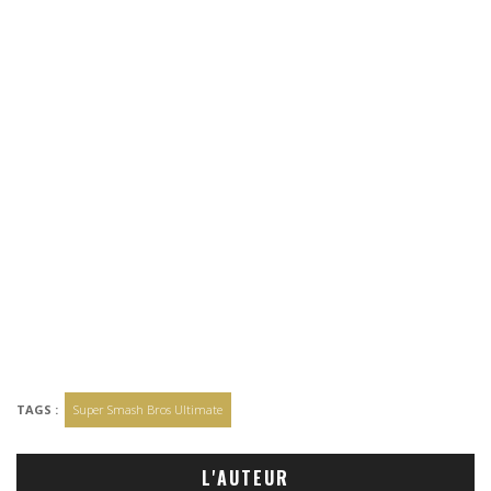
TAGS :
Super Smash Bros Ultimate
L'AUTEUR