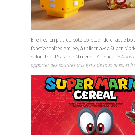
Ene ffet, en plus du côté collector de chaque bo
fonctionnalités Amiibo, à utiliser avec Super Mar
Selon Tom Prata, de Nintendo America : «
Nous r
apporter des sourires aux gens de tous ages, et il 