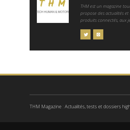
THM est un magazine tourn
propose des actualités et d
produits connectés, aux je
THM Magazine : Actualités, tests et dossiers high-