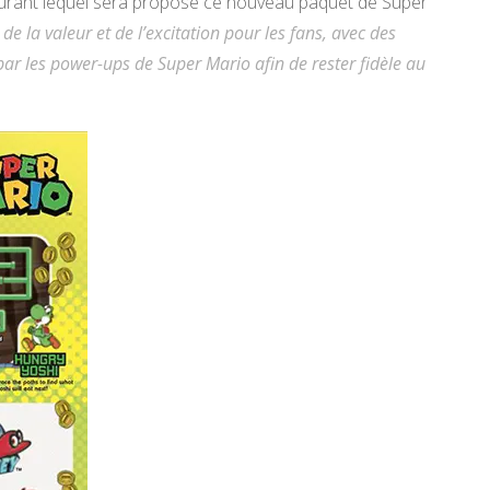
urant lequel sera proposé ce nouveau paquet de Super
de la valeur et de l’excitation pour les fans, avec des
ar les power-ups de Super Mario afin de rester fidèle au