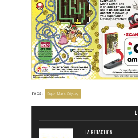
TAGS :
Super Mario Odyssey
L
LA REDACTION