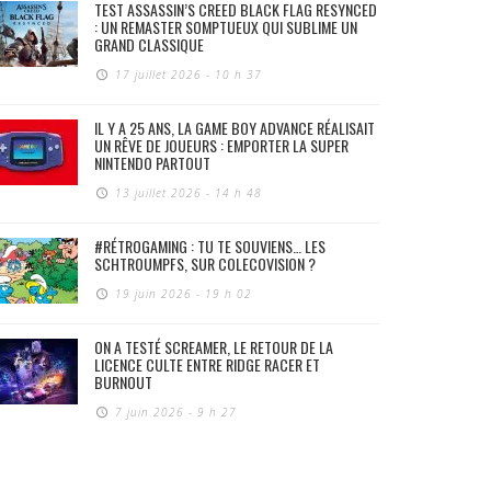
TEST ASSASSIN’S CREED BLACK FLAG RESYNCED
: UN REMASTER SOMPTUEUX QUI SUBLIME UN
GRAND CLASSIQUE
17 juillet 2026 - 10 h 37
IL Y A 25 ANS, LA GAME BOY ADVANCE RÉALISAIT
UN RÊVE DE JOUEURS : EMPORTER LA SUPER
NINTENDO PARTOUT
13 juillet 2026 - 14 h 48
#RÉTROGAMING : TU TE SOUVIENS… LES
SCHTROUMPFS, SUR COLECOVISION ?
19 juin 2026 - 19 h 02
ON A TESTÉ SCREAMER, LE RETOUR DE LA
LICENCE CULTE ENTRE RIDGE RACER ET
BURNOUT
7 juin 2026 - 9 h 27