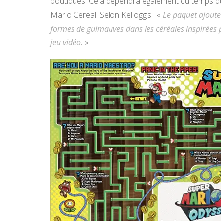
boutiques. Cela dépendra également du temps d
Mario Cereal. Selon Kellogg’s : «
Le paquet ajoute 
formes de guimauves dans les céréales inspirées p
jeu vidéo.
»