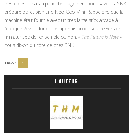
Reste désormais à patienter sagement pour savoir si SNK
prépare bel et bien une Neo-Geo Mini. Rappelons que la
machine était fournie avec un très large stick arcade à
l’époque. A voir donc si le japonais propose une version
miniaturisée de l’ensemble ou non. «
The Future is Now
»
nous dit-on du côté de chez SNK.
TAGS :
SNK
L'AUTEUR