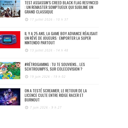
TEST ASSASSIN’S CREED BLACK FLAG RESYNCED
: UN REMASTER SOMPTUEUX QUI SUBLIME UN
GRAND CLASSIQUE
17 juillet 2026 - 10 h 37
IL Y A 25 ANS, LA GAME BOY ADVANCE RÉALISAIT
UN RÊVE DE JOUEURS : EMPORTER LA SUPER
NINTENDO PARTOUT
13 juillet 2026 - 14 h 48
#RÉTROGAMING : TU TE SOUVIENS… LES
SCHTROUMPFS, SUR COLECOVISION ?
19 juin 2026 - 19 h 02
ON A TESTÉ SCREAMER, LE RETOUR DE LA
LICENCE CULTE ENTRE RIDGE RACER ET
BURNOUT
7 juin 2026 - 9 h 27