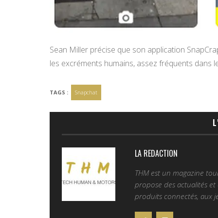
Sean Miller précise que son application SnapCrap
les excréments humains, assez fréquents dans l
TAGS :
Snapchat
L
LA REDACTION
THM est un magazine tourn
propose des actualités et d
produits connectés, aux je