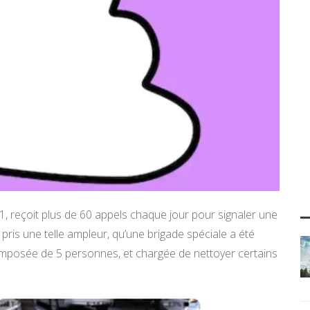
, reçoit plus de 60 appels chaque jour pour signaler une
pris une telle ampleur, qu’une brigade spéciale a été
 composée de 5 personnes, et chargée de nettoyer certains