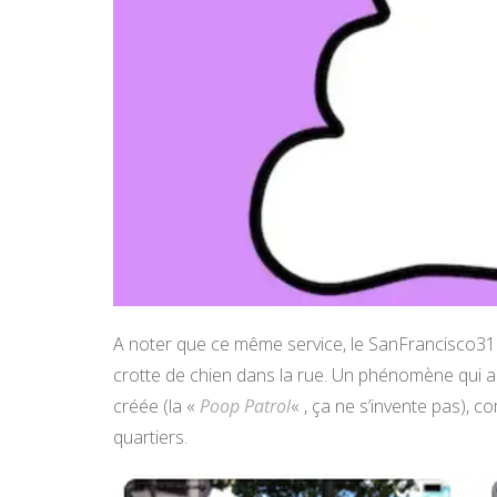
A noter que ce même service, le SanFrancisco311
crotte de chien dans la rue. Un phénomène qui a 
créée (la «
Poop Patrol
« , ça ne s’invente pas),
quartiers.