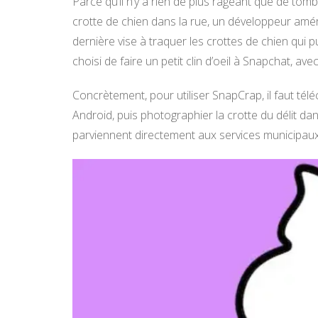
Parce qu’il n’y a rien de plus rageant que de tom
crotte de chien dans la rue, un développeur améri
dernière vise à traquer les crottes de chien qui p
choisi de faire un petit clin d’oeil à Snapchat, av
Concrètement, pour utiliser SnapCrap, il faut tél
Android, puis photographier la crotte du délit dans
parviennent directement aux services municipaux