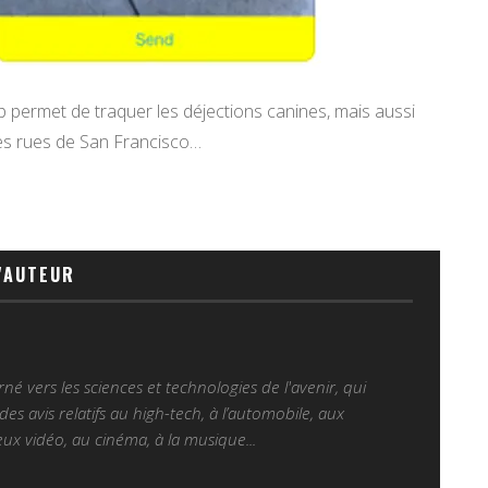
 permet de traquer les déjections canines, mais aussi
es rues de San Francisco…
'AUTEUR
é vers les sciences et technologies de l'avenir, qui
es avis relatifs au high-tech, à l’automobile, aux
ux vidéo, au cinéma, à la musique...