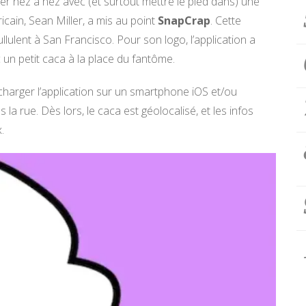
ber nez à nez avec (et surtout mettre le pied dans) une
cain, Sean Miller, a mis au point
SnapCrap
. Cette
ullulent à San Francisco. Pour son logo, l’application a
ec un petit caca à la place du fantôme.
écharger l’application sur un smartphone iOS et/ou
 la rue. Dès lors, le caca est géolocalisé, et les infos
.