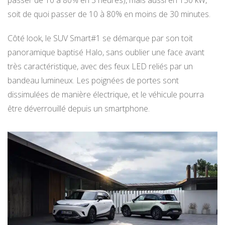
passer de 10 à 80% en 3 heures), mais aussi en 150 kW,
soit de quoi passer de 10 à 80% en moins de 30 minutes.
Côté look, le SUV Smart#1 se démarque par son toit
panoramique baptisé Halo, sans oublier une face avant
très caractéristique, avec des feux LED reliés par un
bandeau lumineux. Les poignées de portes sont
dissimulées de manière électrique, et le véhicule pourra
être déverrouillé depuis un smartphone.