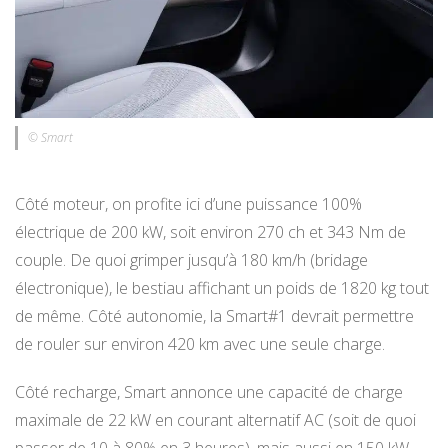
© Smart
Côté moteur, on profite ici d’une puissance 100%
électrique de 200 kW, soit environ 270 ch et 343 Nm de
couple. De quoi grimper jusqu’à 180 km/h (bridage
électronique), le bestiau affichant un poids de 1820 kg tout
de même. Côté autonomie, la Smart#1 devrait permettre
de rouler sur environ 420 km avec une seule charge.
Côté recharge, Smart annonce une capacité de charge
maximale de 22 kW en courant alternatif AC (soit de quoi