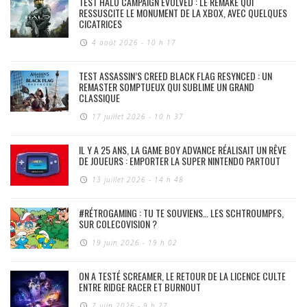
TEST HALO CAMPAIGN EVOLVED : LE REMAKE QUI
RESSUSCITE LE MONUMENT DE LA XBOX, AVEC QUELQUES
CICATRICES
4 août 2026 - 10 h 17
TEST ASSASSIN’S CREED BLACK FLAG RESYNCED : UN
REMASTER SOMPTUEUX QUI SUBLIME UN GRAND
CLASSIQUE
17 juillet 2026 - 10 h 37
IL Y A 25 ANS, LA GAME BOY ADVANCE RÉALISAIT UN RÊVE
DE JOUEURS : EMPORTER LA SUPER NINTENDO PARTOUT
13 juillet 2026 - 14 h 48
#RÉTROGAMING : TU TE SOUVIENS… LES SCHTROUMPFS,
SUR COLECOVISION ?
19 juin 2026 - 19 h 02
ON A TESTÉ SCREAMER, LE RETOUR DE LA LICENCE CULTE
ENTRE RIDGE RACER ET BURNOUT
7 juin 2026 - 9 h 27