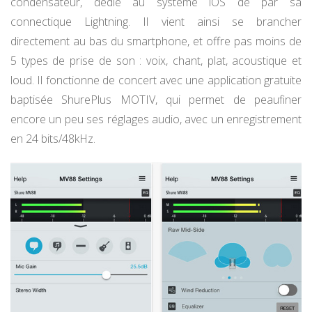
condensateur, dédié au système iOS de par sa
connectique Lightning. Il vient ainsi se brancher
directement au bas du smartphone, et offre pas moins de
5 types de prise de son : voix, chant, plat, acoustique et
loud. Il fonctionne de concert avec une application gratuite
baptisée ShurePlus MOTIV, qui permet de peaufiner
encore un peu ses réglages audio, avec un enregistrement
en 24 bits/48kHz.