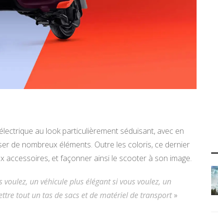
électrique au look particulièrement séduisant, avec en
iser de nombreux éléments. Outre les coloris, ce dernier
accessoires, et façonner ainsi le scooter à son image.
s voulez, un véhicule plus élégant si vous voulez, un
ttre tout un tas de sacs et de matériel de transport
»