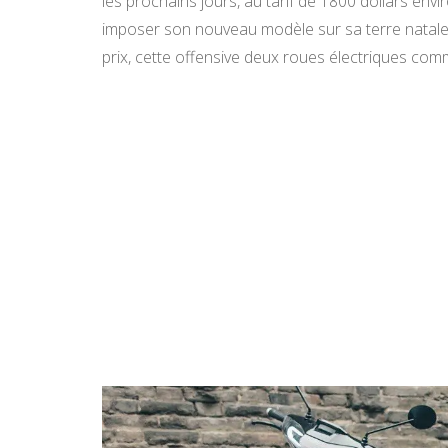
les prochains jours, au tarif de 1800 dollars env
imposer son nouveau modèle sur sa terre natale
prix, cette offensive deux roues électriques co