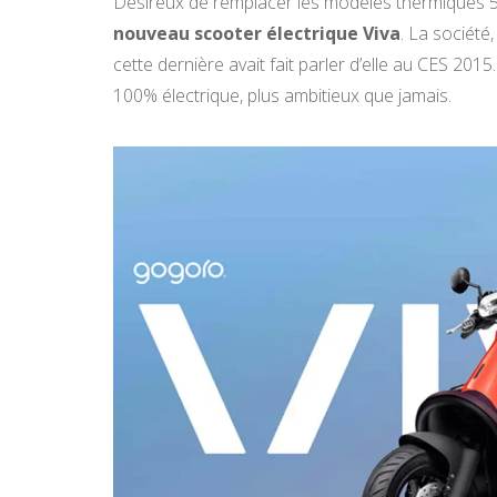
Désireux de remplacer les modèles thermiques 50/
nouveau scooter électrique Viva
. La société
cette dernière avait fait parler d’elle au CES 20
100% électrique, plus ambitieux que jamais.