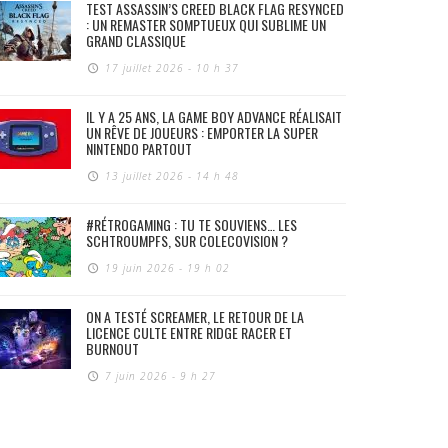
TEST ASSASSIN’S CREED BLACK FLAG RESYNCED
: UN REMASTER SOMPTUEUX QUI SUBLIME UN
GRAND CLASSIQUE
17 juillet 2026 - 10 h 37
IL Y A 25 ANS, LA GAME BOY ADVANCE RÉALISAIT
UN RÊVE DE JOUEURS : EMPORTER LA SUPER
NINTENDO PARTOUT
13 juillet 2026 - 14 h 48
#RÉTROGAMING : TU TE SOUVIENS… LES
SCHTROUMPFS, SUR COLECOVISION ?
19 juin 2026 - 19 h 02
ON A TESTÉ SCREAMER, LE RETOUR DE LA
LICENCE CULTE ENTRE RIDGE RACER ET
BURNOUT
7 juin 2026 - 9 h 27