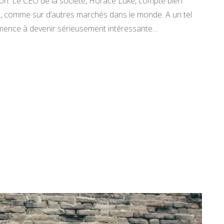
iron. Le CEO de la société, Horace Luke, compte bien
, comme sur d’autres marchés dans le monde. A un tel
mmence à devenir sérieusement intéressante…