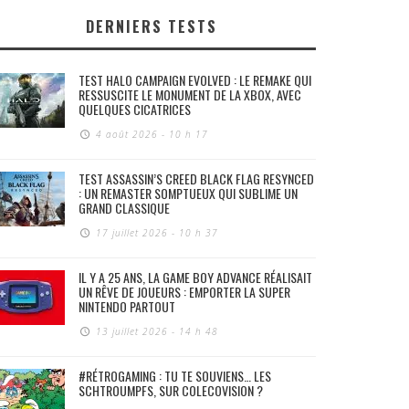
DERNIERS TESTS
TEST HALO CAMPAIGN EVOLVED : LE REMAKE QUI
RESSUSCITE LE MONUMENT DE LA XBOX, AVEC
QUELQUES CICATRICES
4 août 2026 - 10 h 17
TEST ASSASSIN’S CREED BLACK FLAG RESYNCED
: UN REMASTER SOMPTUEUX QUI SUBLIME UN
GRAND CLASSIQUE
17 juillet 2026 - 10 h 37
IL Y A 25 ANS, LA GAME BOY ADVANCE RÉALISAIT
UN RÊVE DE JOUEURS : EMPORTER LA SUPER
NINTENDO PARTOUT
13 juillet 2026 - 14 h 48
#RÉTROGAMING : TU TE SOUVIENS… LES
SCHTROUMPFS, SUR COLECOVISION ?