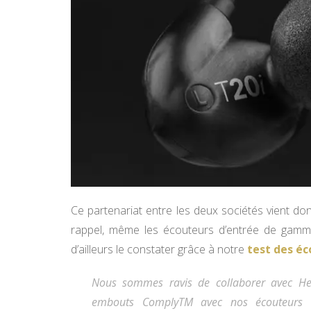
Ce partenariat entre les deux sociétés vient d
rappel, même les écouteurs d’entrée de gamme
d’ailleurs le constater grâce à notre
test des éc
Nous sommes ravis de collaborer avec He
embouts ComplyTM avec nos écouteurs in