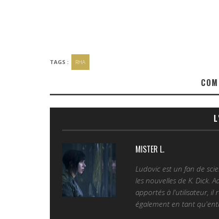
TAGS :
RHA
COM
L
MISTER L.
Ludovic est un fan de sc
les nouvelles de K. Dick. 
apportés à l'utilisateur, il
également en tant qu'entr