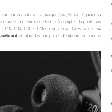
 un partenariat avec la marque
Comply
pour équiper sa
 de mousse à mémoire de forme. À compter du printemps
T10, T10i, T20 et T20i qui se verront livrés avec deux
WaxGuard
en plus des huit paires d’embouts en silicone