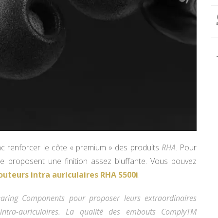
onc renforcer le côte « premium » des produits
RHA
. Pour
 proposent une finition assez bluffante. Vous pouvez
outeurs intra auriculaires RHA S500i
.
aring Components pour proposer leurs extraordinaires
tra-auriculaires. La qualité des embouts ComplyTM