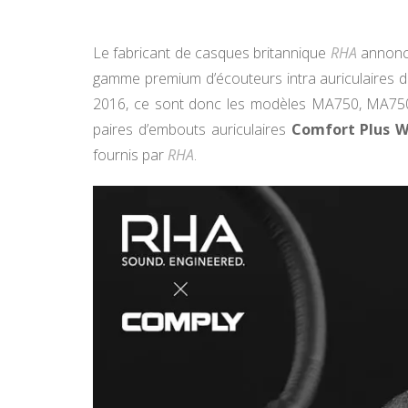
Le fabricant de casques britannique
RHA
annonce
gamme premium d’écouteurs intra auriculaires
2016, ce sont donc les modèles MA750, MA750i, 
paires d’embouts auriculaires
Comfort Plus 
fournis par
RHA
.