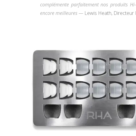
complémente parfaitement nos produits Hi-R
encore meilleures —
Lewis Heath, Directeur