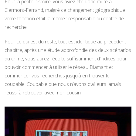
Pour la petite histoire, vous aviez été donc muté à
Clermont-Ferrand, malgré ce changement géographique
votre fonction était la même : responsable du centre de
recherche.
Pour ce qui est du reste, tout est identique au précédent
chapitre, après une étude approfondie des deux scénarios
du crime, vous aurez récolté suffisamment d’indices pour
pouvoir commencer à utiliser le réseau Diamant et
commencer vos recherches jusqu’à en trouver le
coupable. Coupable que nous n’avons d’ailleurs jamais
réussi à retrouver avec mon cousin.