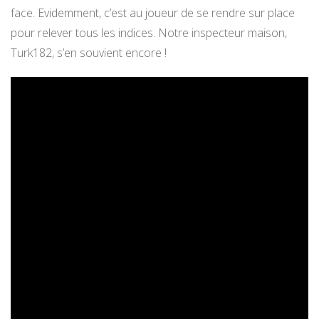
face. Evidemment, c’est au joueur de se rendre sur place
pour relever tous les indices. Notre inspecteur maison,
Turk182, s’en souvient encore !