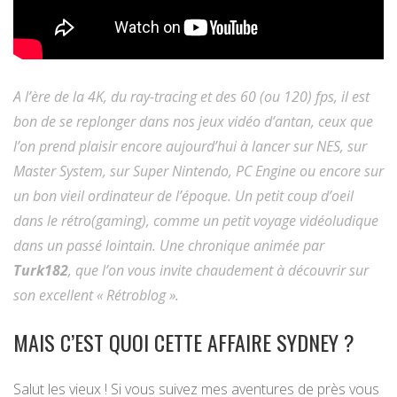
A l’ère de la 4K, du ray-tracing et des 60 (ou 120) fps, il est
bon de se replonger dans nos jeux vidéo d’antan, ceux que
l’on prend plaisir encore aujourd’hui à lancer sur NES, sur
Master System, sur Super Nintendo, PC Engine ou encore sur
un bon vieil ordinateur de l’époque. Un petit coup d’oeil
dans le rétro(gaming), comme un petit voyage vidéoludique
dans un passé lointain. Une chronique animée par
Turk182
, que l’on vous invite chaudement à découvrir sur
son excellent « Rétroblog ».
MAIS C’EST QUOI CETTE AFFAIRE SYDNEY ?
Salut les vieux ! Si vous suivez mes aventures de près vous