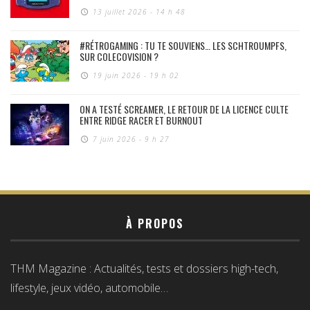
13 juillet 2026 - 14 h 48
#RÉTROGAMING : TU TE SOUVIENS… LES SCHTROUMPFS,
SUR COLECOVISION ?
19 juin 2026 - 19 h 02
ON A TESTÉ SCREAMER, LE RETOUR DE LA LICENCE CULTE
ENTRE RIDGE RACER ET BURNOUT
7 juin 2026 - 9 h 27
À PROPOS
THM Magazine : Actualités, tests et dossiers high-tech,
lifestyle, jeux vidéo, automobile…