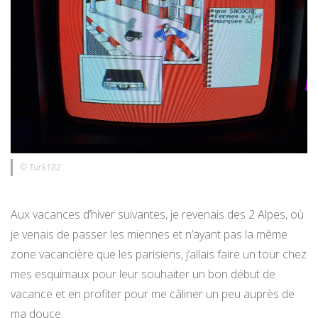
© Turk182
Aux vacances d’hiver suivantes, je revenais des 2 Alpes, où
je venais de passer les miennes et n’ayant pas la même
zone vacancière que les parisiens, j’allais faire un tour chez
mes esquimaux pour leur souhaiter un bon début de
vacance et en profiter pour me câliner un peu auprès de
ma douce.