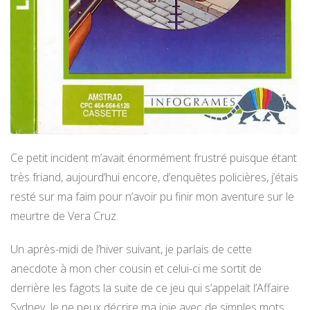
Ce petit incident m’avait énormément frustré puisque étant
très friand, aujourd’hui encore, d’enquêtes policières, j’étais
resté sur ma faim pour n’avoir pu finir mon aventure sur le
meurtre de Vera Cruz.
Un après-midi de l’hiver suivant, je parlais de cette
anecdote à mon cher cousin et celui-ci me sortit de
derrière les fagots la suite de ce jeu qui s’appelait l’Affaire
Sydney. Je ne peux décrire ma joie avec de simples mots