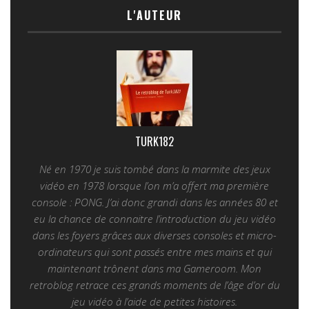
L'AUTEUR
TURK182
Né en 1970 je suis tombé dans la marmite des jeux
vidéo en 1978 lorsque l’on m’a offert ma première
console : PONG. J’ai donc grandi dans les années 80 et
eu la chance de connaitre l’introduction du jeu vidéo
dans les foyers grâces aux diverses consoles et micro-
ordinateurs qui sont passés entre mes mains et qui
maintenant trônent dans ma Gameroom. Mon
retroblog retrace ces grands moments de l’âge d’or du
jeu vidéo à l’aide de petites histoires.