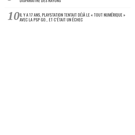
DISPARAÎTRE DES RAYONS
IL Y A 17 ANS, PLAYSTATION TENTAIT DÉJÀ LE « TOUT NUMÉRIQUE »
AVEC LA PSP GO… ET C’ÉTAIT UN ÉCHEC