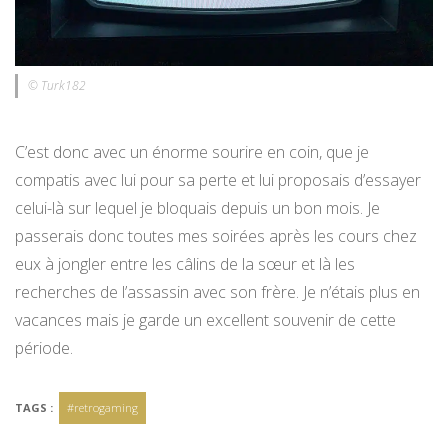
© Turk182
C’est donc avec un énorme sourire en coin, que je
compatis avec lui pour sa perte et lui proposais d’essayer
celui-là sur lequel je bloquais depuis un bon mois. Je
passerais donc toutes mes soirées après les cours chez
eux à jongler entre les câlins de la sœur et là les
recherches de l’assassin avec son frère. Je n’étais plus en
vacances mais je garde un excellent souvenir de cette
période.
TAGS :
#retrogaming