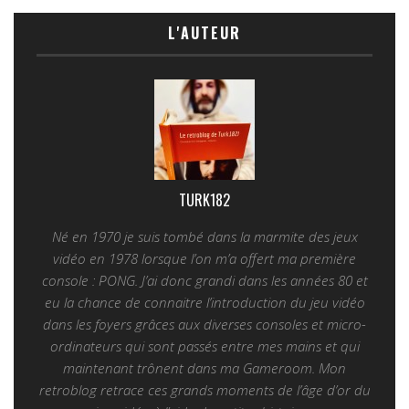
L'AUTEUR
TURK182
Né en 1970 je suis tombé dans la marmite des jeux
vidéo en 1978 lorsque l’on m’a offert ma première
console : PONG. J’ai donc grandi dans les années 80 et
eu la chance de connaitre l’introduction du jeu vidéo
dans les foyers grâces aux diverses consoles et micro-
ordinateurs qui sont passés entre mes mains et qui
maintenant trônent dans ma Gameroom. Mon
retroblog retrace ces grands moments de l’âge d’or du