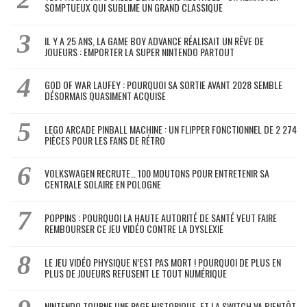
SOMPTUEUX QUI SUBLIME UN GRAND CLASSIQUE
IL Y A 25 ANS, LA GAME BOY ADVANCE RÉALISAIT UN RÊVE DE
JOUEURS : EMPORTER LA SUPER NINTENDO PARTOUT
GOD OF WAR LAUFEY : POURQUOI SA SORTIE AVANT 2028 SEMBLE
DÉSORMAIS QUASIMENT ACQUISE
LEGO ARCADE PINBALL MACHINE : UN FLIPPER FONCTIONNEL DE 2 274
PIÈCES POUR LES FANS DE RÉTRO
VOLKSWAGEN RECRUTE… 100 MOUTONS POUR ENTRETENIR SA
CENTRALE SOLAIRE EN POLOGNE
POPPINS : POURQUOI LA HAUTE AUTORITÉ DE SANTÉ VEUT FAIRE
REMBOURSER CE JEU VIDÉO CONTRE LA DYSLEXIE
LE JEU VIDÉO PHYSIQUE N’EST PAS MORT ! POURQUOI DE PLUS EN
PLUS DE JOUEURS REFUSENT LE TOUT NUMÉRIQUE
NINTENDO TOURNE UNE PAGE HISTORIQUE, ET LA SWITCH VA BIENTÔT