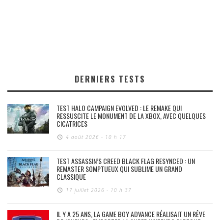
DERNIERS TESTS
TEST HALO CAMPAIGN EVOLVED : LE REMAKE QUI
RESSUSCITE LE MONUMENT DE LA XBOX, AVEC QUELQUES
CICATRICES
4 août 2026 - 10 h 17
TEST ASSASSIN’S CREED BLACK FLAG RESYNCED : UN
REMASTER SOMPTUEUX QUI SUBLIME UN GRAND
CLASSIQUE
17 juillet 2026 - 10 h 37
IL Y A 25 ANS, LA GAME BOY ADVANCE RÉALISAIT UN RÊVE