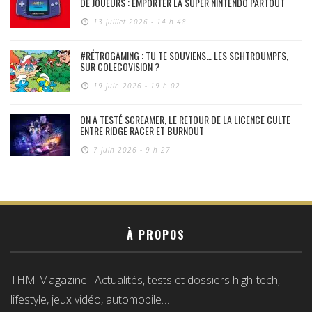
DE JOUEURS : EMPORTER LA SUPER NINTENDO PARTOUT
13 juillet 2026 - 14 h 48
#RÉTROGAMING : TU TE SOUVIENS… LES SCHTROUMPFS,
SUR COLECOVISION ?
19 juin 2026 - 19 h 02
ON A TESTÉ SCREAMER, LE RETOUR DE LA LICENCE CULTE
ENTRE RIDGE RACER ET BURNOUT
7 juin 2026 - 9 h 27
À PROPOS
THM Magazine : Actualités, tests et dossiers high-tech,
lifestyle, jeux vidéo, automobile…