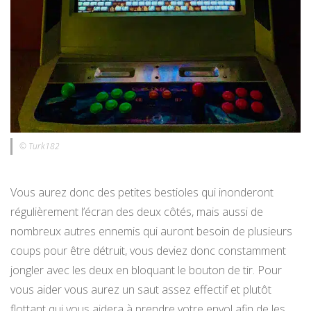
© Turk182
Vous aurez donc des petites bestioles qui inonderont
régulièrement l’écran des deux côtés, mais aussi de
nombreux autres ennemis qui auront besoin de plusieurs
coups pour être détruit, vous deviez donc constamment
jongler avec les deux en bloquant le bouton de tir. Pour
vous aider vous aurez un saut assez effectif et plutôt
flottant qui vous aidera à prendre votre envol afin de les