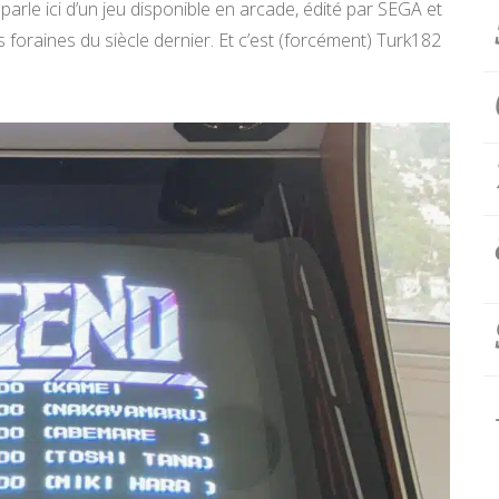
arle ici d’un jeu disponible en arcade, édité par SEGA et
s foraines du siècle dernier. Et c’est (forcément) Turk182