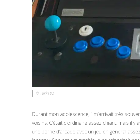
© Turk182
Durant mon adolescence, il m’arrivait très souve
voisins. C’était d’ordinaire assez chiant, mais il y 
une borne d’arcade avec un jeu en général assez 