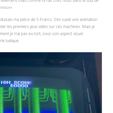
s tellement mais comme on dit chez nous dans le sud de
dreaux
« .
duisais ma pièce de 5 Francs. S’en suivit une animation
eler les premiers jeux vidéo sur ces machines. Mais je
ment je n’ai pas eu tort, sous son aspect visuel
le ludique.