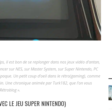
 fps, il est bon de se replonger dans nos jeux vidéo d’antan,
lancer sur NES, sur Master System, sur Super Nintendo, PC
’époque. Un petit coup d’oeil dans le rétro(gaming), comme
ain. Une chronique animée par Turk182, que l’on vous
Rétroblog ».
VEC LE JEU SUPER NINTENDO)