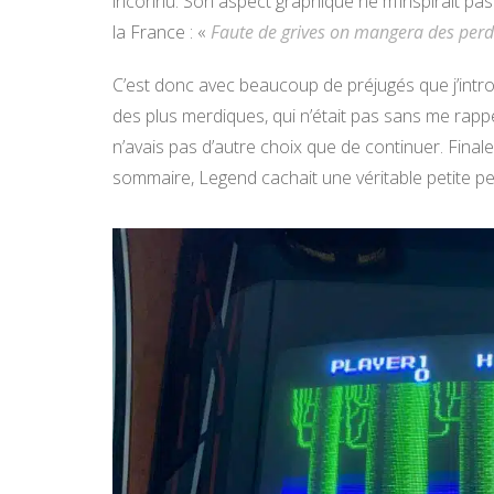
inconnu. Son aspect graphique ne m’inspirait pa
la France : «
Faute de grives on mangera des per
C’est donc avec beaucoup de préjugés que j’intro
des plus merdiques, qui n’était pas sans me rapp
n’avais pas d’autre choix que de continuer. Finale
sommaire, Legend cachait une véritable petite per