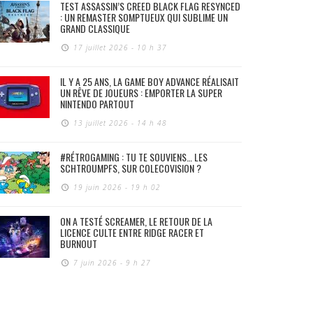
TEST ASSASSIN’S CREED BLACK FLAG RESYNCED
: UN REMASTER SOMPTUEUX QUI SUBLIME UN
GRAND CLASSIQUE
17 juillet 2026 - 10 h 37
IL Y A 25 ANS, LA GAME BOY ADVANCE RÉALISAIT
UN RÊVE DE JOUEURS : EMPORTER LA SUPER
NINTENDO PARTOUT
13 juillet 2026 - 14 h 48
#RÉTROGAMING : TU TE SOUVIENS… LES
SCHTROUMPFS, SUR COLECOVISION ?
19 juin 2026 - 19 h 02
ON A TESTÉ SCREAMER, LE RETOUR DE LA
LICENCE CULTE ENTRE RIDGE RACER ET
BURNOUT
7 juin 2026 - 9 h 27