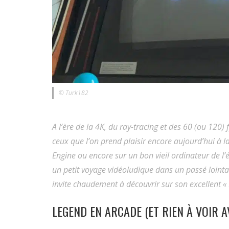
© Turk182
A l’ère de la 4K, du ray-tracing et des 60 (ou 120)
ceux que l’on prend plaisir encore aujourd’hui à 
Engine ou encore sur un bon vieil ordinateur de l
un petit voyage vidéoludique dans un passé loint
invite chaudement à découvrir sur son excellent « 
LEGEND EN ARCADE (ET RIEN À VOIR A