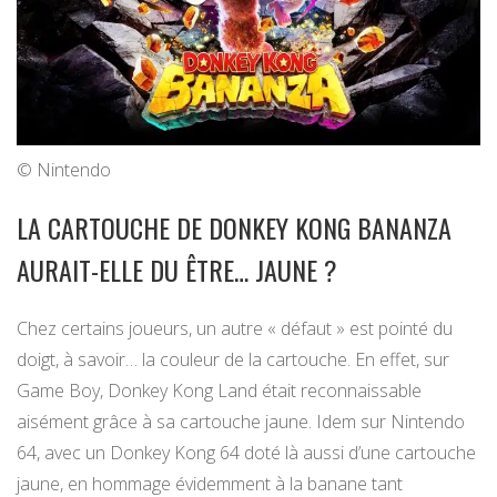
© Nintendo
LA CARTOUCHE DE DONKEY KONG BANANZA
AURAIT-ELLE DU ÊTRE… JAUNE ?
Chez certains joueurs, un autre « défaut » est pointé du
doigt, à savoir… la couleur de la cartouche. En effet, sur
Game Boy, Donkey Kong Land était reconnaissable
aisément grâce à sa cartouche jaune. Idem sur Nintendo
64, avec un Donkey Kong 64 doté là aussi d’une cartouche
jaune, en hommage évidemment à la banane tant