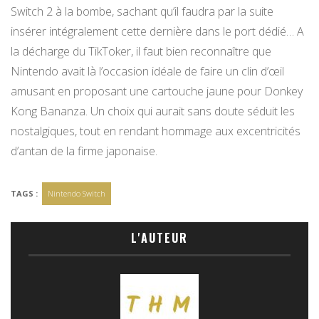
Switch 2 à la bombe, sachant qu’il faudra par la suite
insérer intégralement cette dernière dans le port dédié… A
la décharge du TikToker, il faut bien reconnaître que
Nintendo avait là l’occasion idéale de faire un clin d’œil
amusant en proposant une cartouche jaune pour Donkey
Kong Bananza. Un choix qui aurait sans doute séduit les
nostalgiques, tout en rendant hommage aux excentricités
d’antan de la firme japonaise.
TAGS :
Nintendo Switch
L'AUTEUR