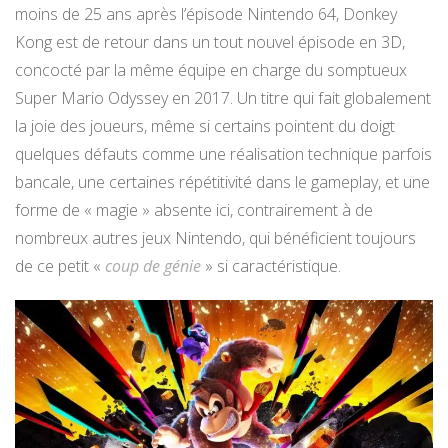
moins de 25 ans après l’épisode Nintendo 64, Donkey
Kong est de retour dans un tout nouvel épisode en 3D,
concocté par la même équipe en charge du somptueux
Super Mario Odyssey en 2017. Un titre qui fait globalement
la joie des joueurs, même si certains pointent du doigt
quelques défauts comme une réalisation technique parfois
bancale, une certaines répétitivité dans le gameplay, et une
forme de « magie » absente ici, contrairement à de
nombreux autres jeux Nintendo, qui bénéficient toujours
de ce petit «
coup de génie
» si caractéristique.