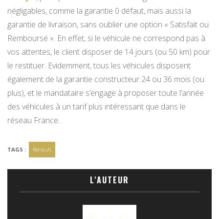
négligables, comme la garantie 0 défaut, mais aussi la
garantie de livraison, sans oublier une option « Satisfait ou
Remboursé ». En effet, si le véhicule ne correspond pas à
vos attentes, le client disposer de 14 jours (ou 50 km) pour
le restituer. Evidemment, tous les véhicules disposent
également de la garantie constructeur 24 ou 36 mois (ou
plus), et le mandataire s’engage à proposer toute l’année
des véhicules à un tarif plus intéressant que dans le
réseau France.
TAGS :
Renault
L'AUTEUR