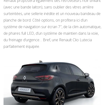
Renault proposera également des rétroviseurs noir brillant
(avec une bande laiton), sans oublier des vitres arrière
surteintées, une sellerie inédite et un nouveau bandeau de
planche de bord. Côté options, on profitera ici d’un
système de navigation sur écran 7″, de la clim automatique,
de phares full LED, d’un système de maintien dans la voie,
du freinage d’urgence… Bref, une Renault Clio Lutecia
parfaitement équipée.