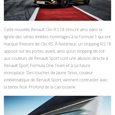
Cette nouvelle Renault Clio R.S.18 s’inscrit ainsi dans la
lignée des séries limitées hommages à la Formule 1 qui ont
marqué l’histoire de Clio RS. À l’extérieur, un stripping R.S.18
apposé sur les portes avant, ainsi qu’un stripping de toit
aux couleurs de Renault Sport sont une allusion directe à
Renault Sport Formula One Team et à sa future
monoplace. Des touches de Jaune Sirius, couleur
emblématique de Renault Sport, viennent contraster avec
la teinte Noir Profond de la carrosserie.