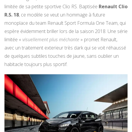
limitée de sa petite sportive Clio RS. Baptisée
Renault Clio
R.S. 18
, ce modèle se veut un hommage à future
monoplace du team Renault Sport Formula One Team, qui
espère évidemment briller lors de la saison 2018. Une série
limitée «
visuellement plus méchante
» promet Renault,
avec un traitement exterieur très dark qui se voit réhaussé
de quelques subtiles touches de jaune, sans oublier un
habitacle toujours plus sportif.