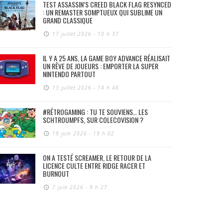
TEST ASSASSIN’S CREED BLACK FLAG RESYNCED
: UN REMASTER SOMPTUEUX QUI SUBLIME UN
GRAND CLASSIQUE
17 juillet 2026 - 10 h 37
IL Y A 25 ANS, LA GAME BOY ADVANCE RÉALISAIT
UN RÊVE DE JOUEURS : EMPORTER LA SUPER
NINTENDO PARTOUT
13 juillet 2026 - 14 h 48
#RÉTROGAMING : TU TE SOUVIENS… LES
SCHTROUMPFS, SUR COLECOVISION ?
19 juin 2026 - 19 h 02
ON A TESTÉ SCREAMER, LE RETOUR DE LA
LICENCE CULTE ENTRE RIDGE RACER ET
BURNOUT
7 juin 2026 - 9 h 27