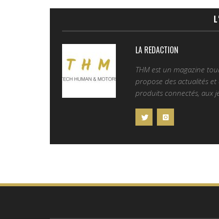
L
LA REDACTION
THM est un magazine tourn
propose des actualités et d
produits connectés, aux je