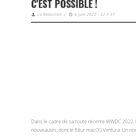
C’EST POSSIBLE !
La Redaction
/
6 juin 2022 - 22 h 37
Dans le cadre de sa toute récente WWDC 2022, 
nouveautés, dont le futur macOS Ventura. Un nou