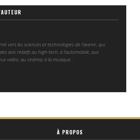
'AUTEUR
é vers les sciences et technologies de l'avenir, qui
es avis relatifs au high-tech, à l’automobile, aux
ux vidéo, au cinéma, à la musique...
À PROPOS