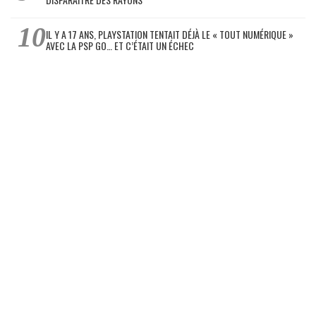
IL Y A 17 ANS, PLAYSTATION TENTAIT DÉJÀ LE « TOUT NUMÉRIQUE »
AVEC LA PSP GO… ET C’ÉTAIT UN ÉCHEC