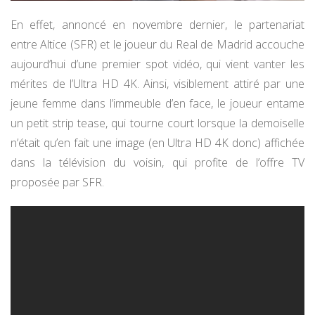
En effet, annoncé en novembre dernier, le partenariat
entre Altice (SFR) et le joueur du Real de Madrid accouche
aujourd’hui d’une premier spot vidéo, qui vient vanter les
mérites de l’Ultra HD 4K. Ainsi, visiblement attiré par une
jeune femme dans l’immeuble d’en face, le joueur entame
un petit strip tease, qui tourne court lorsque la demoiselle
n’était qu’en fait une image (en Ultra HD 4K donc) affichée
dans la télévision du voisin, qui profite de l’offre TV
proposée par SFR.