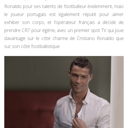
Ronaldo pour ses talents de footballeur évidemment, mais
le joueur portugais est également réputé pour aimer
exhiber son corps, et l’opérateur français a décidé de
prendre CR7 pour égérie, avec un premier spot TV qui joue
davantage sur le côté charme de Cristiano Ronaldo que
sur son côté footballistique.