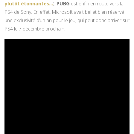
plutôt étonnantes…
),
PUBG
est enfin en route vers la
PS4 de Sony. En effet, Microsoft avait bel et bien réservé
une exclusivité d’un an pour le jeu, qui peut donc arriver sur
PS4 le 7 décembre prochain.