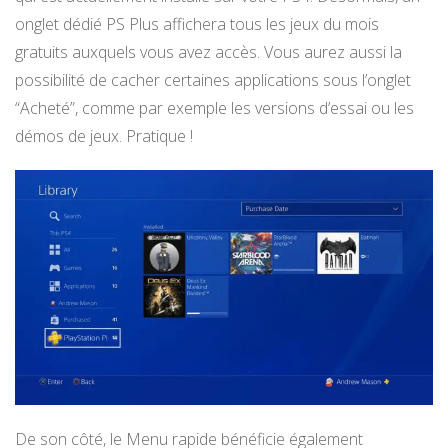
onglet dédié PS Plus affichera tous les jeux du mois
gratuits auxquels vous avez accès. Vous aurez aussi la
possibilité de cacher certaines applications sous l’onglet
“Acheté”, comme par exemple les versions d’essai ou les
démos de jeux. Pratique !
De son côté, le Menu rapide bénéficie également