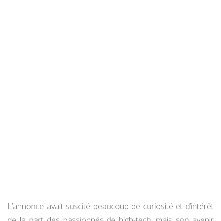
L’annonce avait suscité beaucoup de curiosité et d’intérêt
de la part des passionnés de high-tech, mais son avenir