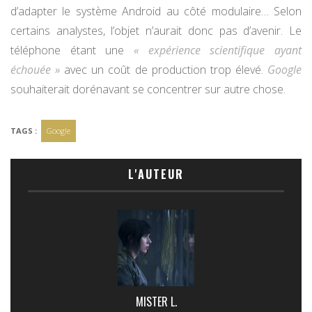
d’adapter le système Android au côté modulaire… Selon
certains analystes, l’objet n’aurait donc pas d’avenir. Le
téléphone étant une
« expérience scientifique ayant
échouée »
avec un coût de production trop élevé.
Google
souhaiterait dorénavant se concentrer sur autre chose.
TAGS :
Google
L'AUTEUR
MISTER L.