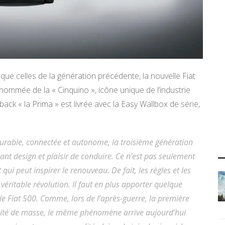
que celles de la génération précédente, la nouvelle Fiat
renommée de la « Cinquino », icône unique de l’industrie
ck « la Prima » est livrée avec la Easy Wallbox de série,
durable, connectée et autonome, la troisième génération
ant design et plaisir de conduire. Ce n’est pas seulement
qui peut inspirer le renouveau. De fait, les règles et les
éritable révolution. Il faut en plus apporter quelque
le Fiat 500. Comme, lors de l’après-guerre, la première
ilité de masse, le même phénomène arrive aujourd’hui