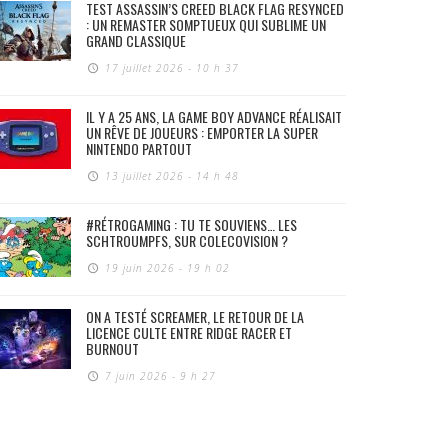
TEST ASSASSIN’S CREED BLACK FLAG RESYNCED
: UN REMASTER SOMPTUEUX QUI SUBLIME UN
GRAND CLASSIQUE
17 juillet 2026 - 10 h 37
IL Y A 25 ANS, LA GAME BOY ADVANCE RÉALISAIT
UN RÊVE DE JOUEURS : EMPORTER LA SUPER
NINTENDO PARTOUT
13 juillet 2026 - 14 h 48
#RÉTROGAMING : TU TE SOUVIENS… LES
SCHTROUMPFS, SUR COLECOVISION ?
19 juin 2026 - 19 h 02
ON A TESTÉ SCREAMER, LE RETOUR DE LA
LICENCE CULTE ENTRE RIDGE RACER ET
BURNOUT
7 juin 2026 - 9 h 27