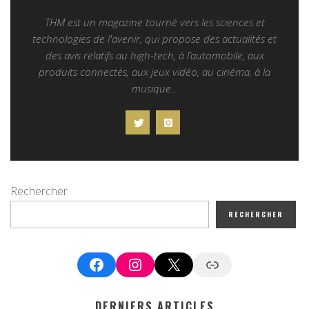
THM est un magazine tourné vers les sciences et
technologies de l'avenir, qui propose des actualités et
des avis relatifs au high-tech, à l’automobile, aux
produits connectés, aux jeux vidéo, au cinéma, à la
musique...
Rechercher
RECHERCHER
Facebook
Instagram
X
Google News
DERNIERS ARTICLES