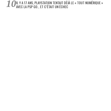
IL Y A 17 ANS, PLAYSTATION TENTAIT DÉJÀ LE « TOUT NUMÉRIQUE »
AVEC LA PSP GO… ET C’ÉTAIT UN ÉCHEC