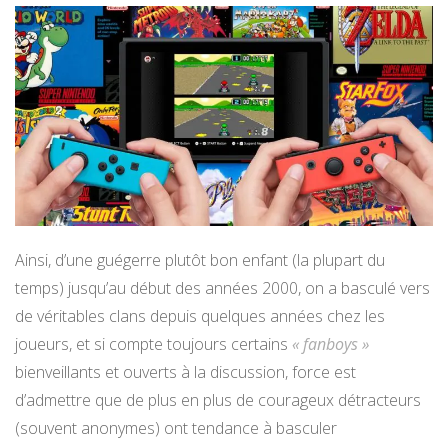
Ainsi, d’une guégerre plutôt bon enfant (la plupart du
temps) jusqu’au début des années 2000, on a basculé vers
de véritables clans depuis quelques années chez les
joueurs, et si compte toujours certains
« fanboys »
bienveillants et ouverts à la discussion, force est
d’admettre que de plus en plus de courageux détracteurs
(souvent anonymes) ont tendance à basculer