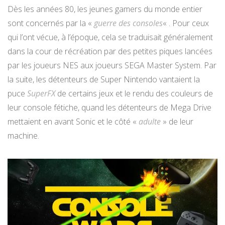
Dès les années 80, les jeunes gamers du monde entier
sont concernés par la «
guerre des consoles
« . Pour ceux
qui l’ont vécue, à l’époque, cela se traduisait généralement
dans la cour de récréation par des petites piques lancées
par les joueurs NES aux joueurs SEGA Master System. Par
la suite, les détenteurs de Super Nintendo vantaient la
puce
SuperFX
de certains jeux et le rendu des couleurs de
leur console fétiche, quand les détenteurs de Mega Drive
mettaient en avant Sonic et le côté «
adulte
» de leur
machine.