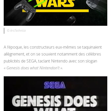
© ArsTechnica
A l’époque, les constructeurs eux-mêmes se taquinaient
allègrement, et on se souvient notamment des célèbres
publicités de SEGA, taclant Nintendo avec son slogan
« Genesis does what Nintendon’t »
.