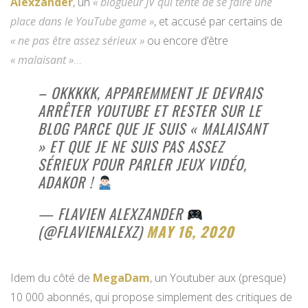
Alexzander
, un
« blogueur JV qui tente de se faire une
place dans le YouTube game »
, et accusé par certains de
« ne pas être assez sérieux »
ou encore d’être
« malaisant »
…
– OKKKKK, APPAREMMENT JE DEVRAIS
ARRÊTER YOUTUBE ET RESTER SUR LE
BLOG PARCE QUE JE SUIS « MALAISANT
» ET QUE JE NE SUIS PAS ASSEZ
SÉRIEUX POUR PARLER JEUX VIDÉO,
ADAKOR !
— FLAVIEN ALEXZANDER
(@FLAVIENALEXZ)
MAY 16, 2020
Idem du côté de
MegaDam
, un Youtuber aux (presque)
10 000 abonnés, qui propose simplement des critiques de