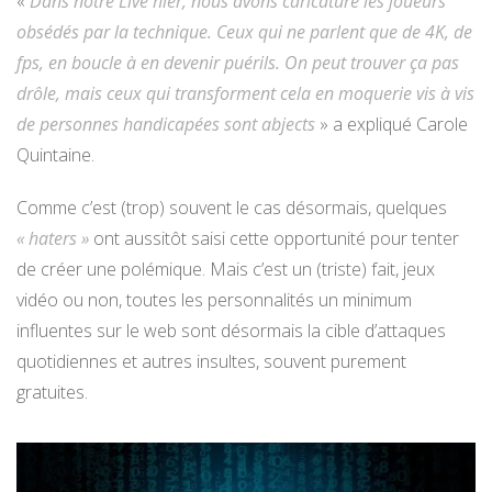
«
Dans notre Live hier, nous avons caricaturé les joueurs
obsédés par la technique. Ceux qui ne parlent que de 4K, de
fps, en boucle à en devenir puérils. On peut trouver ça pas
drôle, mais ceux qui transforment cela en moquerie vis à vis
de personnes handicapées sont abjects
» a expliqué Carole
Quintaine.
Comme c’est (trop) souvent le cas désormais, quelques
« haters »
ont aussitôt saisi cette opportunité pour tenter
de créer une polémique. Mais c’est un (triste) fait, jeux
vidéo ou non, toutes les personnalités un minimum
influentes sur le web sont désormais la cible d’attaques
quotidiennes et autres insultes, souvent purement
gratuites.