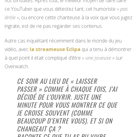
flot d’insultes. Après tout, le meilleur moyen de faire taire
ce YouTuber que vous détestez tant, cet humoriste
« pas
drôle »
, ou encore cette chanteuse à la voix que vous jugez
ingrate, est de ne pas regarder ses contenus.
Autre cas inquiétant récemment dans le monde du jeu
vidéo, avec
la streameuse Eclipa
qui a tenu à démontrer
à quel point il était compliqué d’être
« une joueuse »
sur
Overwatch.
CE SOIR AU LIEU DE « LAISSER
PASSER » COMME À CHAQUE FOIS, J’AI
DÉCIDÉ DE L’OUVRIR. JUSTE UNE
MINUTE POUR VOUS MONTRER CE QUE
JE CROISE SOUVENT (COMME
BEAUCOUP D’ENTRE VOUS). ET SI ON
CHANGEAIT ÇA ?
RACONTE CE QUE TU AS PU VIVRE