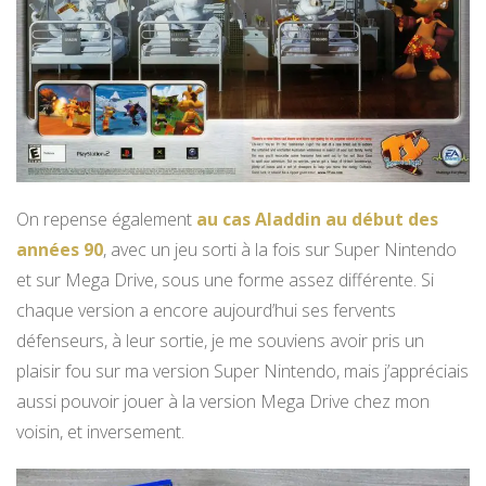
On repense également
au cas Aladdin au début des
années 90
, avec un jeu sorti à la fois sur Super Nintendo
et sur Mega Drive, sous une forme assez différente. Si
chaque version a encore aujourd’hui ses fervents
défenseurs, à leur sortie, je me souviens avoir pris un
plaisir fou sur ma version Super Nintendo, mais j’appréciais
aussi pouvoir jouer à la version Mega Drive chez mon
voisin, et inversement.