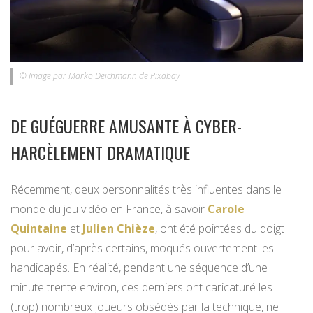
© Image par Marko Deichmann de Pixabay
DE GUÉGUERRE AMUSANTE À CYBER-
HARCÈLEMENT DRAMATIQUE
Récemment, deux personnalités très influentes dans le
monde du jeu vidéo en France, à savoir
Carole
Quintaine
et
Julien Chièze
, ont été pointées du doigt
pour avoir, d’après certains, moqués ouvertement les
handicapés. En réalité, pendant une séquence d’une
minute trente environ, ces derniers ont caricaturé les
(trop) nombreux joueurs obsédés par la technique, ne