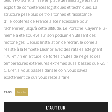
Selon Porsche, la mise en place de l’affichage était un
exploit de compétences logistiques et techniques. La
structure pèse plus de trois tonnes et l’assistance
d’Hélicoptères de France a été nécessaire pour
l’acheminer jusqu’à cette altitude. Le Porsche Cayenne lui-
même a été soulevé sur son podium en utilisant des
motoneiges. Depuis l’installation de l’écran, le dôme a
résisté à la tempête Eleanor avec des rafales atteignant
170 km / h en altitude, de fortes chutes de neige et des
températures extérieures extrêmes aussi basses que -25 °
C. Bref, si vous passez dans le coin, vous savez
exactement ce qu’il vous reste à faire.
TAGS :
Porsche
L'AUTEUR