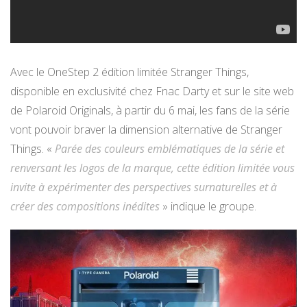
Avec le OneStep 2 édition limitée Stranger Things,
disponible en exclusivité chez Fnac Darty et sur le site web
de Polaroid Originals, à partir du 6 mai, les fans de la série
vont pouvoir braver la dimension alternative de Stranger
Things. «
Parée des couleurs emblématiques de la série et
renversant les logos de la marque, cette édition limitée vous
invite à expérimenter des perspectives surnaturelles et à
créer des compositions inédites
» indique le groupe.