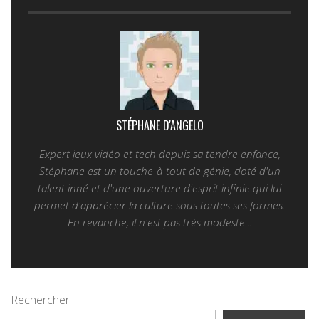
STÉPHANE D'ANGELO
Expert jeux vidéo et tech depuis sa tendre enfance,
Stéphane est un touche-à-tout de génie, doté d'un
talent inné et d'une ouverture d'esprit infinie qui lui
permet d'apprécier la culture sous toutes ses formes.
En revanche, il n'est pas très modeste...
Rechercher