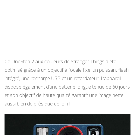
Ce OneStep 2 aux couleurs de Stranger Things a été
optimisé grâce à un objectif à focale fixe, un puissant flash
intégré, une recharge USB et un retardateur. L’appareil
dispose également d’une batterie longue tenue de 60 jours
et son objectif de haute qualité garantit une image nette
aussi bien de près que de loin !