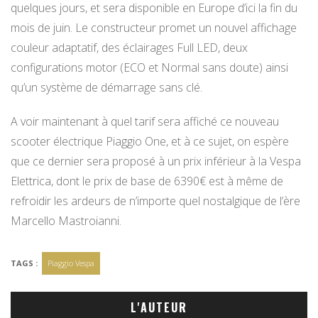
quelques jours, et sera disponible en Europe d’ici la fin du
mois de juin. Le constructeur promet un nouvel affichage
couleur adaptatif, des éclairages Full LED, deux
configurations motor (ECO et Normal sans doute) ainsi
qu’un système de démarrage sans clé.
A voir maintenant à quel tarif sera affiché ce nouveau
scooter électrique Piaggio One, et à ce sujet, on espère
que ce dernier sera proposé à un prix inférieur à la Vespa
Elettrica, dont le prix de base de 6390€ est à même de
refroidir les ardeurs de n’importe quel nostalgique de l’ère
Marcello Mastroianni.
TAGS :
Piaggio Vespa
L'AUTEUR