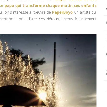
ce papa qui transforme chaque matin ses enfants
ui, on s’intéresse à l’oeuvre de
PaperBoyo
, un artiste qui
ement pour nous livrer ces détournements franchement