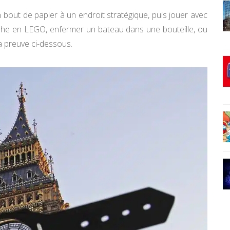
n bout de papier à un endroit stratégique, puis jouer avec
omphe en LEGO, enfermer un bateau dans une bouteille, ou
a preuve ci-dessous.