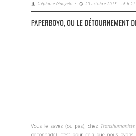
Stéphane D'Angelo
/
23 octobre 2015 - 16 h 21
PAPERBOYO, OU LE DÉTOURNEMENT 
Vous le savez (ou pas), chez
Transhumaniste
déconnade), c’est pour cela que nous avons