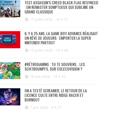
TEST ASSASSIN’S CREED BLACK FLAG RESYNCED
: UN REMASTER SOMPTUEUX QUI SUBLIME UN
GRAND CLASSIQUE
17 juillet 2026 - 10 h 37
IL Y A 25 ANS, LA GAME BOY ADVANCE RÉALISAIT
UN RÊVE DE JOUEURS : EMPORTER LA SUPER
NINTENDO PARTOUT
13 juillet 2026 - 14 h 48
#RÉTROGAMING : TU TE SOUVIENS… LES
SCHTROUMPFS, SUR COLECOVISION ?
19 juin 2026 - 19 h 02
ON A TESTÉ SCREAMER, LE RETOUR DE LA
LICENCE CULTE ENTRE RIDGE RACER ET
BURNOUT
7 juin 2026 - 9 h 27