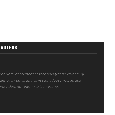
'AUTEUR
é vers les sciences et technologies de l'avenir, qui
es avis relatifs au high-tech, à l’automobile, aux
ux vidéo, au cinéma, à la musique...