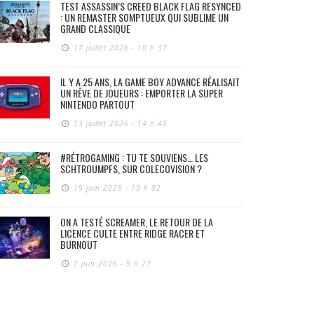
TEST ASSASSIN’S CREED BLACK FLAG RESYNCED
: UN REMASTER SOMPTUEUX QUI SUBLIME UN
GRAND CLASSIQUE
17 juillet 2026 - 10 h 37
IL Y A 25 ANS, LA GAME BOY ADVANCE RÉALISAIT
UN RÊVE DE JOUEURS : EMPORTER LA SUPER
NINTENDO PARTOUT
13 juillet 2026 - 14 h 48
#RÉTROGAMING : TU TE SOUVIENS… LES
SCHTROUMPFS, SUR COLECOVISION ?
19 juin 2026 - 19 h 02
ON A TESTÉ SCREAMER, LE RETOUR DE LA
LICENCE CULTE ENTRE RIDGE RACER ET
BURNOUT
7 juin 2026 - 9 h 27