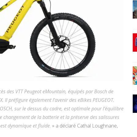
ès des VTT Peugeot eMountain, équipés par Bosch de
. Il préfigure également l’avenir des eBikes PEUGEOT.
OSCH, sur le dessus du cadre, est optimale pour l’équilibre
 le changement de la batterie et la préserve des salissures
o est dynamique et fluide
. » a déclaré Cathal Loughnane,