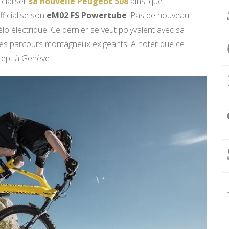
icialiser
sa nouvelle Peugeot 508
ainsi que
fficialise son
eM02 FS Powertube
. Pas de nouveau
vélo électrique. Ce dernier se veut polyvalent avec sa
 les parcours montagneux exigeants. A noter que ce
cept à Genève.