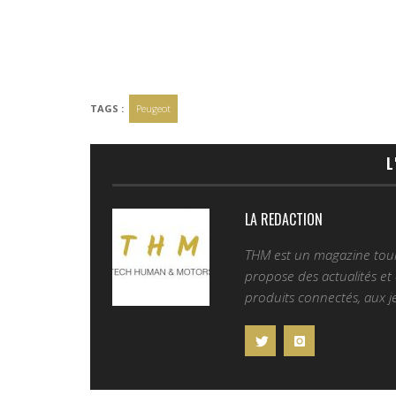
TAGS :
Peugeot
L
LA REDACTION
THM est un magazine tourn
propose des actualités et d
produits connectés, aux je