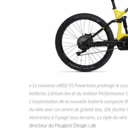
«
Le nouveau eM02 FS Powertube prolonge le succ
batteries Lithium-Ion et du moteur Performance CX
L’implantation de la nouvelle batterie compacte B
du vélo avec un centre de gravité bas. Elle facilite
inhérentes à l’usage tous terrains. Le style du vél
directeur du Peugeot Design Lab.