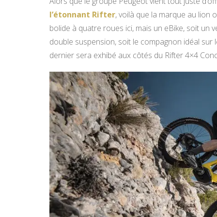
Alors que le groupe Peugeot vient tout juste d’off
l’étonnant Rifter
, voilà que la marque au lion o
bolide à quatre roues ici, mais un eBike, soit un 
double suspension, soit le compagnon idéal sur
dernier sera exhibé aux côtés du Rifter 4×4 Con