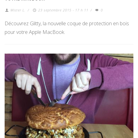
Mister L.
/
23 septembre 2015 - 17 h 11
/
0
Découvrez Glitty, la nouvelle coque de protection en bois
pour votre Apple MacBook.