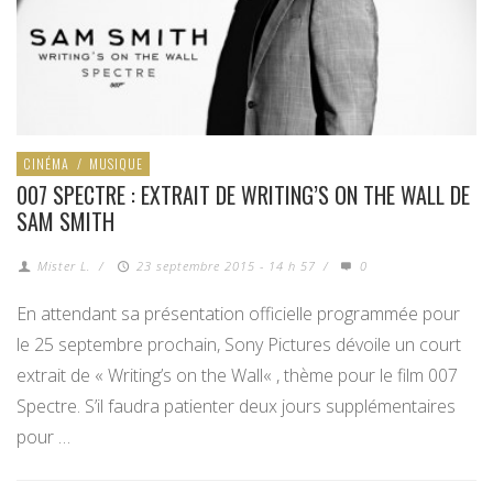
CINÉMA
/
MUSIQUE
007 SPECTRE : EXTRAIT DE WRITING’S ON THE WALL DE
SAM SMITH
Mister L.
/
23 septembre 2015 - 14 h 57
/
0
En attendant sa présentation officielle programmée pour
le 25 septembre prochain, Sony Pictures dévoile un court
extrait de « Writing’s on the Wall« , thème pour le film 007
Spectre. S’il faudra patienter deux jours supplémentaires
pour …