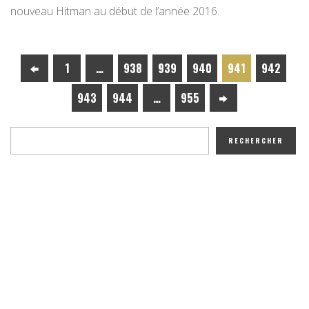
nouveau Hitman au début de l’année 2016.
1
…
938
939
940
941
942
943
944
…
955
RECHERCHER