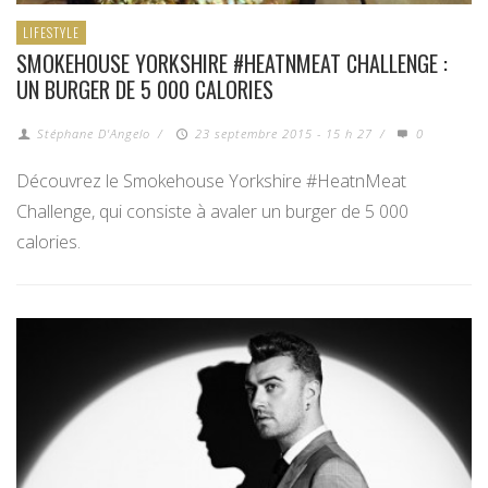
LIFESTYLE
SMOKEHOUSE YORKSHIRE #HEATNMEAT CHALLENGE :
UN BURGER DE 5 000 CALORIES
Stéphane D'Angelo
/
23 septembre 2015 - 15 h 27
/
0
Découvrez le Smokehouse Yorkshire #HeatnMeat
Challenge, qui consiste à avaler un burger de 5 000
calories.