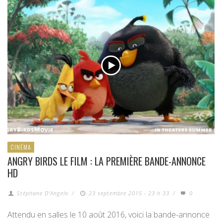
CINÉMA
ANGRY BIRDS LE FILM : LA PREMIÈRE BANDE-ANNONCE
HD
Stéphane D'Angelo
/
23 septembre 2015 - 23 h 33
/
0
Attendu en salles le 10 août 2016, voici la bande-annonce