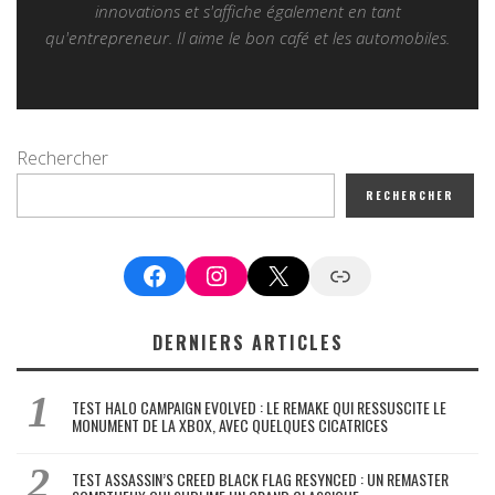
innovations et s'affiche également en tant
qu'entrepreneur. Il aime le bon café et les automobiles.
Rechercher
RECHERCHER
Facebook
Instagram
X
Google News
DERNIERS ARTICLES
TEST HALO CAMPAIGN EVOLVED : LE REMAKE QUI RESSUSCITE LE
MONUMENT DE LA XBOX, AVEC QUELQUES CICATRICES
TEST ASSASSIN’S CREED BLACK FLAG RESYNCED : UN REMASTER