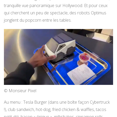
tranquille vue panoramique sur Hollywood. Et pour ceux
qui cherchent un peu de spectacle, des robots Optimus
jonglent du popcorn entre les tables.
© Monsieur Pixel
Au menu : Tesla Burger (dans une boîte façon Cybertruck
!), club sandwich, hot-dog, fried chicken & waffles, tacos
petit-déj, bacon « épique », milkshakes, cinnamon rolls…