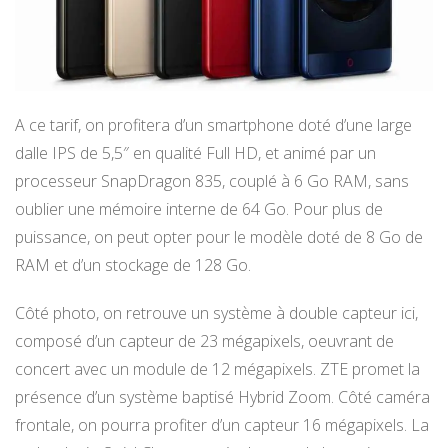
A ce tarif, on profitera d’un smartphone doté d’une large
dalle IPS de 5,5″ en qualité Full HD, et animé par un
processeur SnapDragon 835, couplé à 6 Go RAM, sans
oublier une mémoire interne de 64 Go. Pour plus de
puissance, on peut opter pour le modèle doté de 8 Go de
RAM et d’un stockage de 128 Go.
Côté photo, on retrouve un système à double capteur ici,
composé d’un capteur de 23 mégapixels, oeuvrant de
concert avec un module de 12 mégapixels. ZTE promet la
présence d’un système baptisé Hybrid Zoom. Côté caméra
frontale, on pourra profiter d’un capteur 16 mégapixels. La