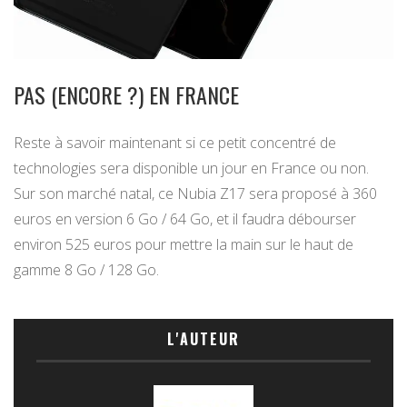
PAS (ENCORE ?) EN FRANCE
Reste à savoir maintenant si ce petit concentré de
technologies sera disponible un jour en France ou non.
Sur son marché natal, ce Nubia Z17 sera proposé à 360
euros en version 6 Go / 64 Go, et il faudra débourser
environ 525 euros pour mettre la main sur le haut de
gamme 8 Go / 128 Go.
L'AUTEUR