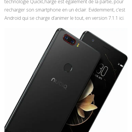
technologie QuickCharge est également de la partie, pour
recharger son smartphone en un éclair. Evidemment, c’est
Android qui se charge d’animer le tout, en version 7.1.1 ici.