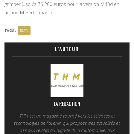
grimper jusqu’à 76 200 euros pour la version M40d en
finition M Performance.
TAGS :
BMW
L'AUTEUR
LA REDACTION
THM est un magazine tourné vers les sciences et
technologies de l'avenir, qui propose des actualités et
des avis relatifs au high-tech, à l’automobile, aux