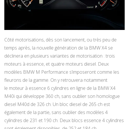
Côté motorisations, dès son lancement, ou très peu de
temps après, la nouvelle génération de la BMW X4 se
déclinera en plusieurs variantes de motorisation : trois
moteurs à essence, et quatre moteurs diesel. Deux
modèles BMW M Performance s’imposeront comme les
fleurons de la gamme. On y retrouvera notamment
le moteur à essence 6 cylindres en ligne de la BMW X4
M40i qui développe 360 ch, sans oublier son homologue
diesel M40d de 326 ch. Un bloc diesel de 265 ch est
également de la partie, sans oublier des modèles 4
cylindres de 231 et 190 ch. Deux blocs essence 4 cylindres
sont également disponibles, de 252 et 184 ch.