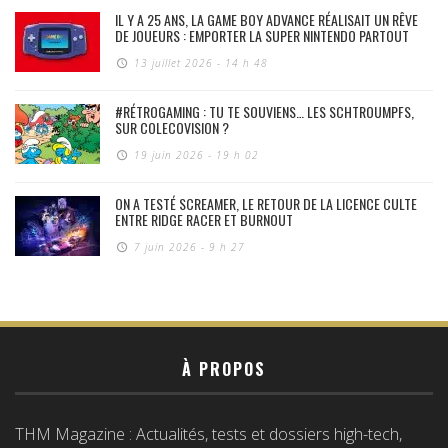
IL Y A 25 ANS, LA GAME BOY ADVANCE RÉALISAIT UN RÊVE
DE JOUEURS : EMPORTER LA SUPER NINTENDO PARTOUT
13 juillet 2026 - 14 h 48
#RÉTROGAMING : TU TE SOUVIENS… LES SCHTROUMPFS,
SUR COLECOVISION ?
19 juin 2026 - 19 h 02
ON A TESTÉ SCREAMER, LE RETOUR DE LA LICENCE CULTE
ENTRE RIDGE RACER ET BURNOUT
7 juin 2026 - 9 h 27
À PROPOS
THM Magazine : Actualités, tests et dossiers high-tech,