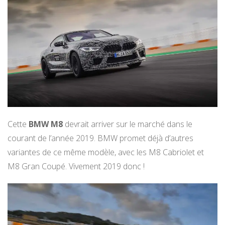
Cette
BMW M8
devrait arriver sur le marché dans le
courant de l’année 2019. BMW promet déjà d’autres
variantes de ce même modèle, avec les M8 Cabriolet et
M8 Gran Coupé. Vivement 2019 donc !