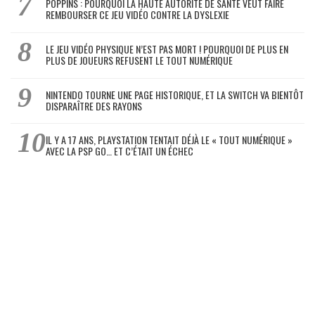
POPPINS : POURQUOI LA HAUTE AUTORITÉ DE SANTÉ VEUT FAIRE
REMBOURSER CE JEU VIDÉO CONTRE LA DYSLEXIE
LE JEU VIDÉO PHYSIQUE N’EST PAS MORT ! POURQUOI DE PLUS EN
PLUS DE JOUEURS REFUSENT LE TOUT NUMÉRIQUE
NINTENDO TOURNE UNE PAGE HISTORIQUE, ET LA SWITCH VA BIENTÔT
DISPARAÎTRE DES RAYONS
IL Y A 17 ANS, PLAYSTATION TENTAIT DÉJÀ LE « TOUT NUMÉRIQUE »
AVEC LA PSP GO… ET C’ÉTAIT UN ÉCHEC