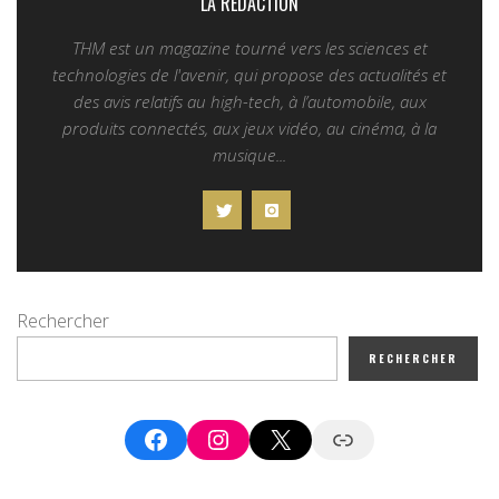
LA REDACTION
THM est un magazine tourné vers les sciences et
technologies de l'avenir, qui propose des actualités et
des avis relatifs au high-tech, à l’automobile, aux
produits connectés, aux jeux vidéo, au cinéma, à la
musique...
Rechercher
RECHERCHER
Facebook
Instagram
X
Google News