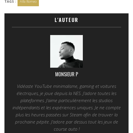
TAGS :
Alfa Romeo
L'AUTEUR
MONSIEUR P
Vidéaste YouTube minimalisme, gaming et voitures
électriques, je joue depuis la NES. J’adore toutes les
plateformes. J’aime particulièrement les studios
indépendants et les expériences uniques. Je ne compte
plus les heures passées sur Steam afin de trouver la
prochaine pépite. J’adore par dessus tout les jeux de
course auto !