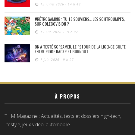
13 juillet 2026 - 14 h 48
#RÉTROGAMING : TU TE SOUVIENS… LES SCHTROUMPFS,
SUR COLECOVISION ?
19 juin 2026 - 19 h 02
ON A TESTÉ SCREAMER, LE RETOUR DE LA LICENCE CULTE
ENTRE RIDGE RACER ET BURNOUT
7 juin 2026 - 9 h 27
À PROPOS
THM Magazine : Actualités, tests et dossiers high-tech,
lifestyle, jeux vidéo, automobile…