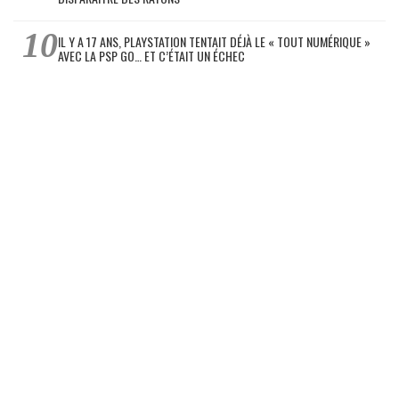
IL Y A 17 ANS, PLAYSTATION TENTAIT DÉJÀ LE « TOUT NUMÉRIQUE »
AVEC LA PSP GO… ET C’ÉTAIT UN ÉCHEC