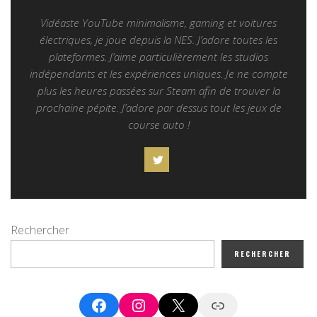
Vidéaste YouTube minimalisme, gaming et voitures
électriques, je joue depuis la NES. J’adore toutes les
plateformes. J’aime particulièrement les studios
indépendants et les expériences uniques. Je ne compte
plus les heures passées sur Steam afin de trouver la
prochaine pépite. J’adore par dessus tout les jeux de
course auto !
Rechercher
RECHERCHER
Facebook
Instagram
X
Google News