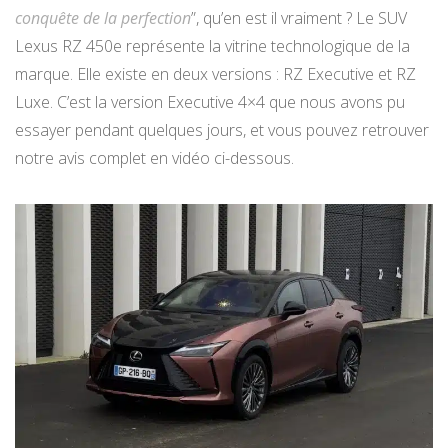
conquête de la perfection
”, qu’en est il vraiment ? Le SUV
Lexus RZ 450e représente la vitrine technologique de la
marque. Elle existe en deux versions : RZ Executive et RZ
Luxe. C’est la version Executive 4×4 que nous avons pu
essayer pendant quelques jours, et vous pouvez retrouver
notre avis complet en vidéo ci-dessous.