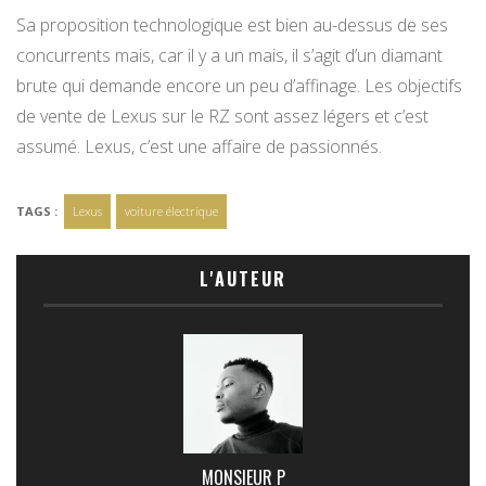
Sa proposition technologique est bien au-dessus de ses
concurrents mais, car il y a un mais, il s’agit d’un diamant
brute qui demande encore un peu d’affinage. Les objectifs
de vente de Lexus sur le RZ sont assez légers et c’est
assumé. Lexus, c’est une affaire de passionnés.
TAGS :
Lexus
voiture électrique
L'AUTEUR
MONSIEUR P