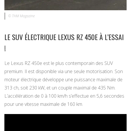
© THM Magazine
LE SUV ÉLECTRIQUE LEXUS RZ 450E À L’ESSAI
!
Le Lexus RZ 450e est le plus contemporain des SUV
premium. Il est disponible via une seule motorisation. Son
moteur électrique développe une puissance maximale de
313 ch, soit 230 kW, et un couple maximal de 435 Nm.
L’accélération de 0 à 100 km/h s’effectue en 5,6 secondes
pour une vitesse maximale de 160 km.