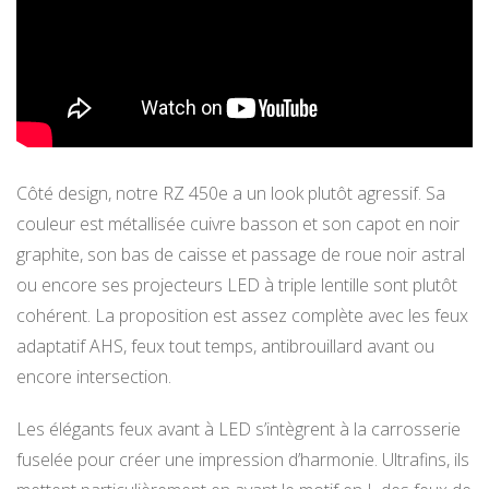
Côté design, notre RZ 450e a un look plutôt agressif. Sa
couleur est métallisée cuivre basson et son capot en noir
graphite, son bas de caisse et passage de roue noir astral
ou encore ses projecteurs LED à triple lentille sont plutôt
cohérent. La proposition est assez complète avec les feux
adaptatif AHS, feux tout temps, antibrouillard avant ou
encore intersection.
Les élégants feux avant à LED s’intègrent à la carrosserie
fuselée pour créer une impression d’harmonie. Ultrafins, ils